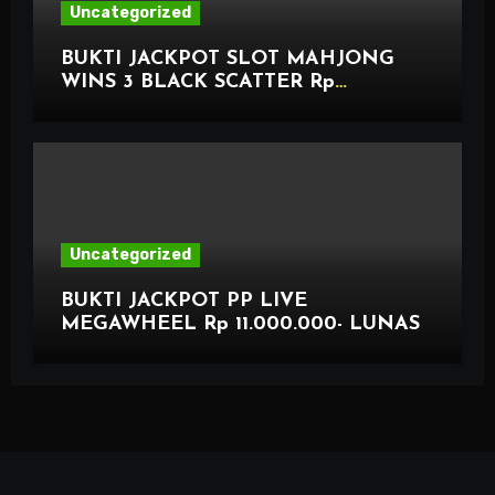
Uncategorized
BUKTI JACKPOT SLOT MAHJONG
WINS 3 BLACK SCATTER Rp
10.000.000- LUNAS
Uncategorized
BUKTI JACKPOT PP LIVE
MEGAWHEEL Rp 11.000.000- LUNAS