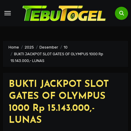
Skip
to
content
Home
2025
Desember
10
BUKTI JACKPOT SLOT GATES OF OLYMPUS 1000 Rp
15.143.000,- LUNAS
BUKTI JACKPOT SLOT
GATES OF OLYMPUS
1000 Rp 15.143.000,-
LUNAS