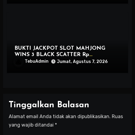
BUKTI JACKPOT SLOT MAHJONG
WINS 3 BLACK SCATTER Rp
10.000.000- LUNAS
TebuAdmin
Jumat, Agustus 7, 2026
Tinggalkan Balasan
Alamat email Anda tidak akan dipublikasikan.
Ruas
yang wajib ditandai
*