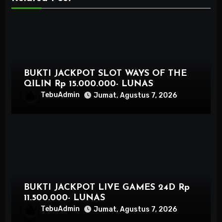
BUKTI JACKPOT SLOT WAYS OF THE
QILIN Rp 15.000.000- LUNAS
TebuAdmin
Jumat, Agustus 7, 2026
BUKTI JACKPOT LIVE GAMES 24D Rp
11.500.000- LUNAS
TebuAdmin
Jumat, Agustus 7, 2026