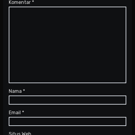
Komentar
*
Nama
*
Email
*
Situs Web