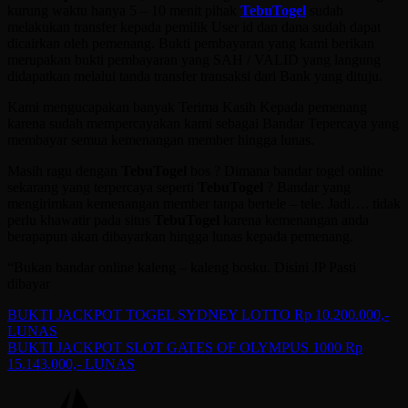
kurung waktu hanya 5 – 10 menit pihak
TebuTogel
sudah
melakukan transfer kepada pemilik User id dan dana sudah dapat
dicairkan oleh pemenang. Bukti pembayaran yang kami berikan
merupakan bukti pembayaran yang SAH / VALID yang langung
didapatkan melalui tanda transfer transaksi dari Bank yang dituju.
Kami mengucapakan banyak Terima Kasih Kepada pemenang
karena sudah mempercayakan kami sebagai Bandar Tepercaya yang
membayar semua kemenangan member hingga lunas.
Masih ragu dengan
TebuTogel
bos ? Dimana bandar togel online
sekarang yang terpercaya seperti
TebuTogel
? Bandar yang
mengirimkan kemenangan member tanpa bertele – tele. Jadi…. tidak
perlu khawatir pada situs
TebuTogel
karena kemenangan anda
berapapun akan dibayarkan hingga lunas kepada pemenang.
“Bukan bandar online kaleng – kaleng bosku. Disini JP Pasti
dibayar
Navigasi
BUKTI JACKPOT TOGEL SYDNEY LOTTO Rp 10.200.000,-
LUNAS
pos
BUKTI JACKPOT SLOT GATES OF OLYMPUS 1000 Rp
15.143.000,- LUNAS