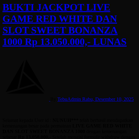
BUKTI JACKPOT LIVE
GAME RED WHITE DAN
SLOT SWEET BONANZA
1000 Rp 13.050.000,- LUNAS
By
TebuAdmin
Rabu, Desember 10, 2025
Selamat kepada User id :
NUNUH***
telah berhasil mendapatkan
kemenangan besar pada permainan
LIVE GAME RED WHITE
DAN SLOT SWEET BONANZA 1000
dengan kemenangan
sebesar
Rp 13.050.000,-
Setelah mengisi formulir withdraw dengan