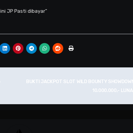
ini JP Pasti dibayar”
p
BUKTI JACKPOT SLOT WILD BOUNTY SHOWDOW
10.000.000,- LUN