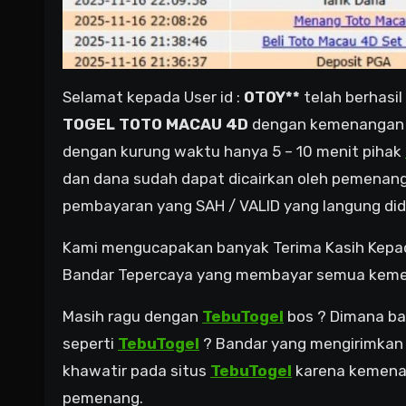
Selamat kepada User id :
OTOY**
telah berhasi
TOGEL TOTO MACAU 4D
dengan kemenangan
dengan kurung waktu hanya 5 – 10 menit pihak
dan dana sudah dapat dicairkan oleh pemenang
pembayaran yang SAH / VALID yang langung dida
Kami mengucapakan banyak Terima Kasih Kep
Bandar Tepercaya yang membayar semua keme
Masih ragu dengan
TebuTogel
bos ? Dimana ba
seperti
TebuTogel
? Bandar yang mengirimkan 
khawatir pada situs
TebuTogel
karena kemenan
pemenang.