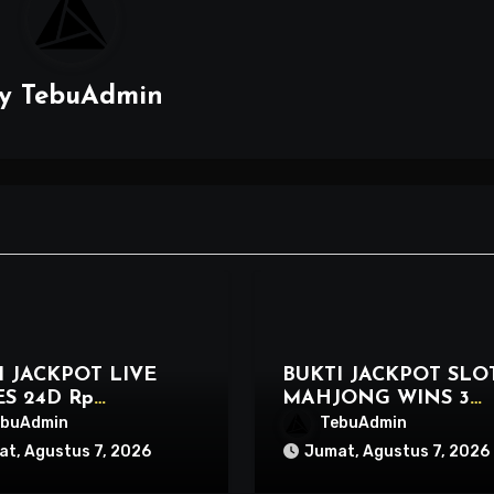
By
TebuAdmin
I JACKPOT LIVE
BUKTI JACKPOT SLO
S 24D Rp
MAHJONG WINS 3
0.000- LUNAS
BLACK SCATTER Rp
ebuAdmin
TebuAdmin
10.000.000- LUNAS
t, Agustus 7, 2026
Jumat, Agustus 7, 2026