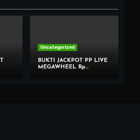
Uncategorized
T
BUKTI JACKPOT PP LIVE
MEGAWHEEL Rp
11.000.000- LUNAS