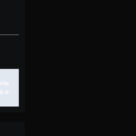
N Rp
AS