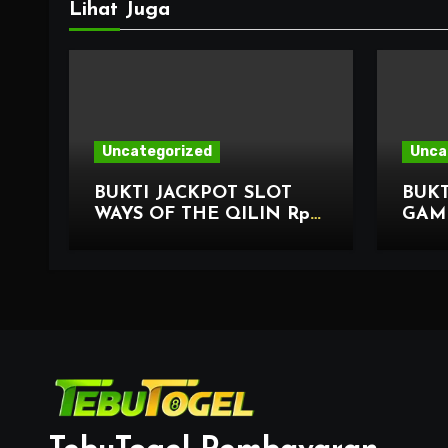
Lihat Juga
Uncategorized
Unca
BUKTI JACKPOT SLOT
BUKT
WAYS OF THE QILIN Rp
GAME
15.000.000- LUNAS
11.5