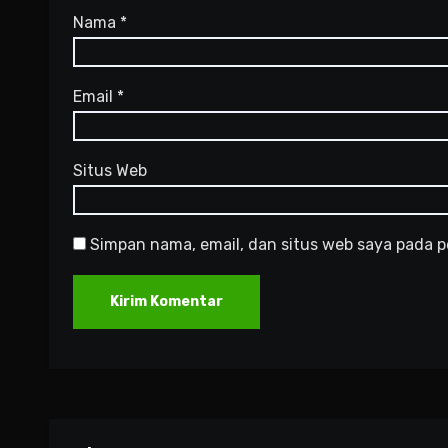
Nama
*
Email
*
Situs Web
Simpan nama, email, dan situs web saya pada p