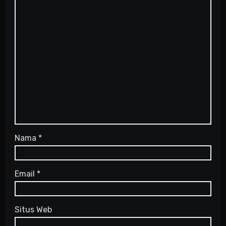
Nama
*
Email
*
Situs Web