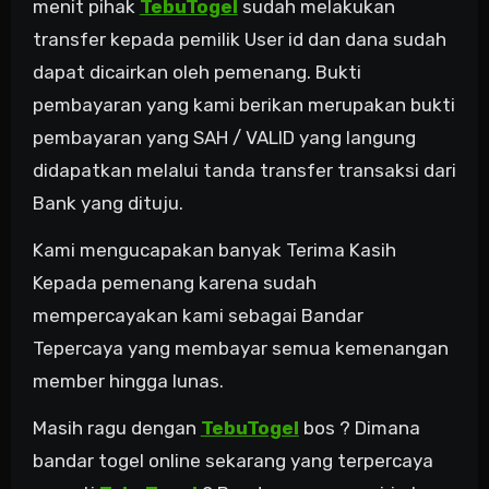
menit pihak
TebuTogel
sudah melakukan
transfer kepada pemilik User id dan dana sudah
dapat dicairkan oleh pemenang. Bukti
pembayaran yang kami berikan merupakan bukti
pembayaran yang SAH / VALID yang langung
didapatkan melalui tanda transfer transaksi dari
Bank yang dituju.
Kami mengucapakan banyak Terima Kasih
Kepada pemenang karena sudah
mempercayakan kami sebagai Bandar
Tepercaya yang membayar semua kemenangan
member hingga lunas.
Masih ragu dengan
TebuTogel
bos ? Dimana
bandar togel online sekarang yang terpercaya