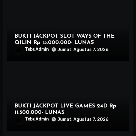
BUKTI JACKPOT SLOT WAYS OF THE
QILIN Rp 15.000.000- LUNAS
TebuAdmin
Jumat, Agustus 7, 2026
BUKTI JACKPOT LIVE GAMES 24D Rp
11.500.000- LUNAS
TebuAdmin
Jumat, Agustus 7, 2026