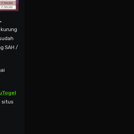
L
 kurung
 sudah
g SAH /
ai
uTogel
 situs