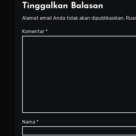
Tinggalkan Balasan
Alamat email Anda tidak akan dipublikasikan.
Ruas
Komentar
*
Nama
*