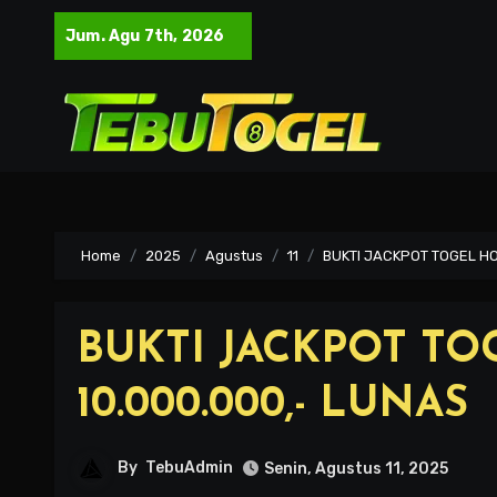
Skip
Jum. Agu 7th, 2026
to
content
Home
2025
Agustus
11
BUKTI JACKPOT TOGEL HO
BUKTI JACKPOT T
10.000.000,- LUNAS
By
TebuAdmin
Senin, Agustus 11, 2025