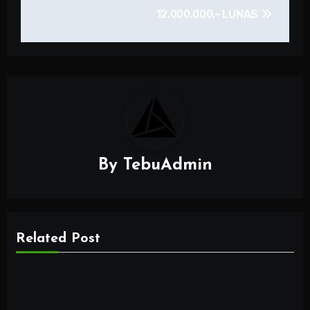
12.000.000,- LUNAS
By
TebuAdmin
Related Post