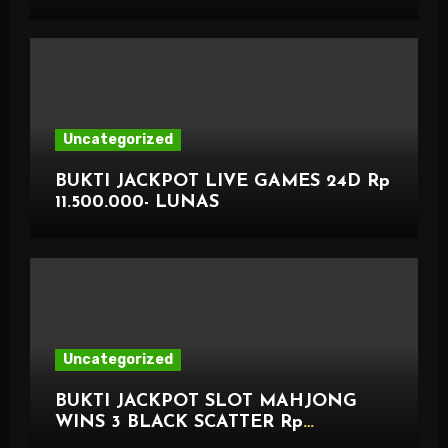
Uncategorized
BUKTI JACKPOT LIVE GAMES 24D Rp
11.500.000- LUNAS
Uncategorized
BUKTI JACKPOT SLOT MAHJONG
WINS 3 BLACK SCATTER Rp
10.000.000- LUNAS