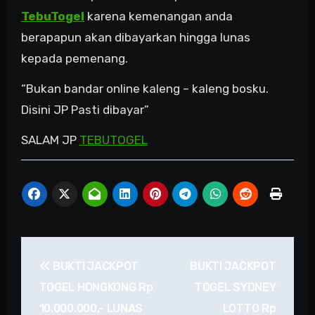
TebuTogel
karena kemenangan anda
berapapun akan dibayarkan hingga lunas
kepada pemenang.
“Bukan bandar online kaleng – kaleng bosku.
Disini JP Pasti dibayar”
SALAM JP
TEBUTOGEL
Navigasi
BUKTI JACKPOT
BUKTI JACKPOT
pos
TOGEL HONGKONG Rp
TOGEL SYDNEY
10.000.000,- LUNAS
LOTTO Rp