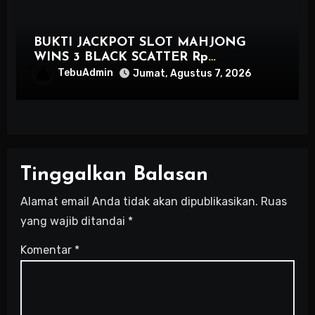
BUKTI JACKPOT SLOT MAHJONG
WINS 3 BLACK SCATTER Rp
10.000.000- LUNAS
TebuAdmin
Jumat, Agustus 7, 2026
Tinggalkan Balasan
Alamat email Anda tidak akan dipublikasikan.
Ruas
yang wajib ditandai
*
Komentar
*