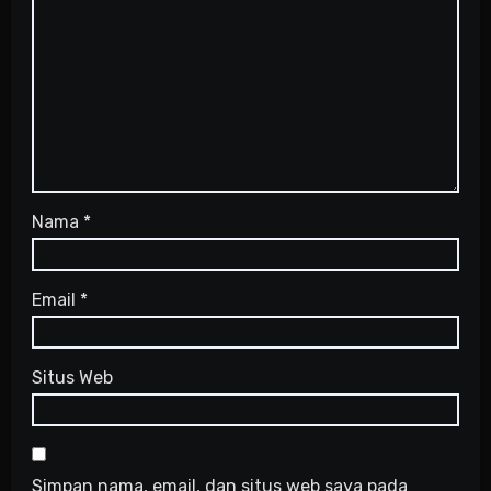
Nama
*
Email
*
Situs Web
Simpan nama, email, dan situs web saya pada