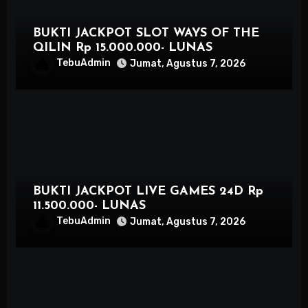
BUKTI JACKPOT SLOT WAYS OF THE
QILIN Rp 15.000.000- LUNAS
TebuAdmin
Jumat, Agustus 7, 2026
BUKTI JACKPOT LIVE GAMES 24D Rp
11.500.000- LUNAS
TebuAdmin
Jumat, Agustus 7, 2026