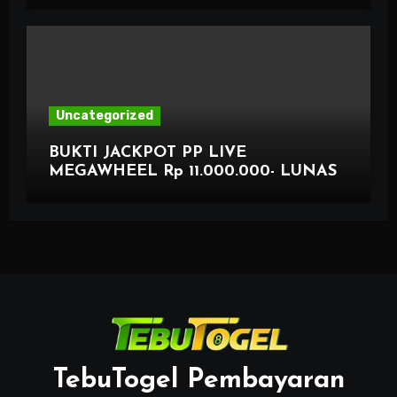
Uncategorized
BUKTI JACKPOT PP LIVE
MEGAWHEEL Rp 11.000.000- LUNAS
TebuTogel Pembayaran