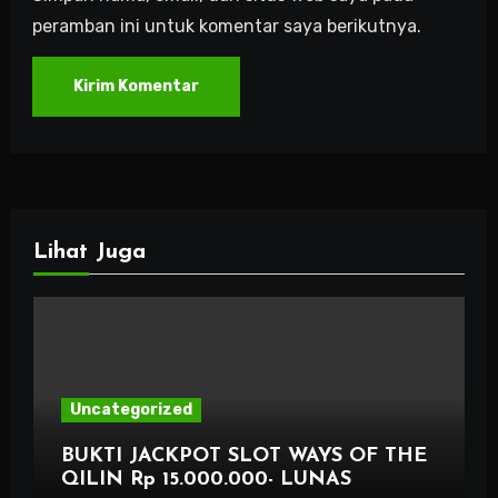
peramban ini untuk komentar saya berikutnya.
Lihat Juga
Uncategorized
BUKTI JACKPOT SLOT WAYS OF THE
QILIN Rp 15.000.000- LUNAS