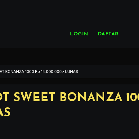
LOGIN
DAFTAR
ET BONANZA 1000 Rp 14.000.000,- LUNAS
OT SWEET BONANZA 10
AS