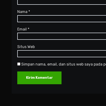
Nama
*
Email
*
Situs Web
Simpan nama, email, dan situs web saya pada p