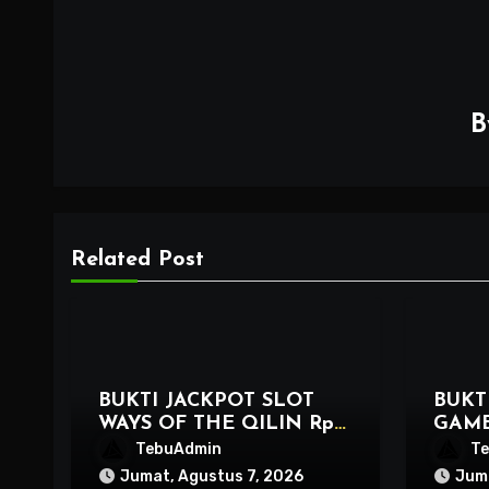
Related Post
BUKTI JACKPOT SLOT
BUKT
WAYS OF THE QILIN Rp
GAME
15.000.000- LUNAS
11.50
TebuAdmin
T
Jumat, Agustus 7, 2026
Juma