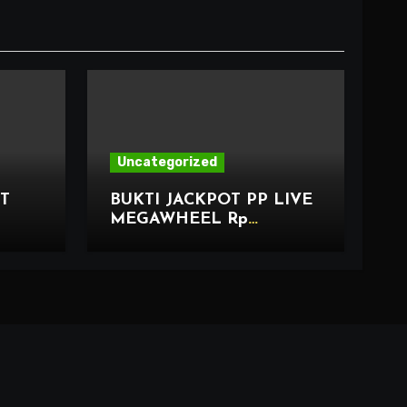
Uncategorized
T
BUKTI JACKPOT PP LIVE
MEGAWHEEL Rp
11.000.000- LUNAS