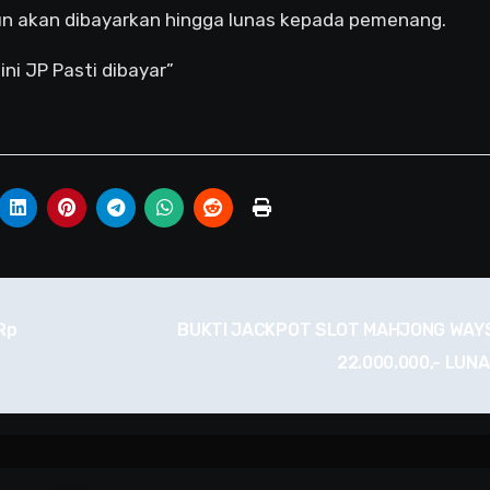
 akan dibayarkan hingga lunas kepada pemenang.
ini JP Pasti dibayar”
Rp
BUKTI JACKPOT SLOT MAHJONG WAY
22.000.000,- LUN