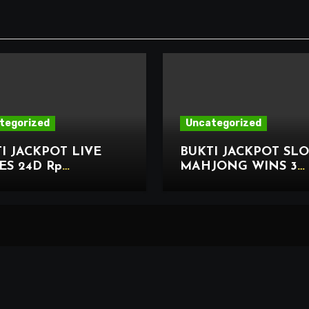
tegorized
Uncategorized
I JACKPOT LIVE
BUKTI JACKPOT SLO
S 24D Rp
MAHJONG WINS 3
00.000- LUNAS
BLACK SCATTER Rp
10.000.000- LUNAS