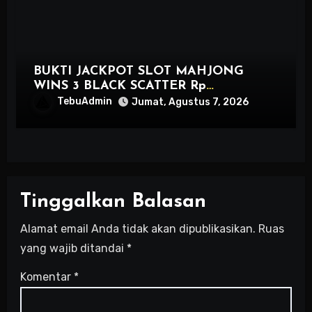
BUKTI JACKPOT SLOT MAHJONG
WINS 3 BLACK SCATTER Rp
10.000.000- LUNAS
TebuAdmin
Jumat, Agustus 7, 2026
Tinggalkan Balasan
Alamat email Anda tidak akan dipublikasikan.
Ruas
yang wajib ditandai
*
Komentar
*