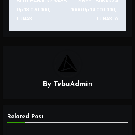
SLOT MAHJONG WAYS
SWEET BONANZA
Rp 18.070.000,-
1000 Rp 14.000.000,-
LUNAS
LUNAS
By
TebuAdmin
Related Post