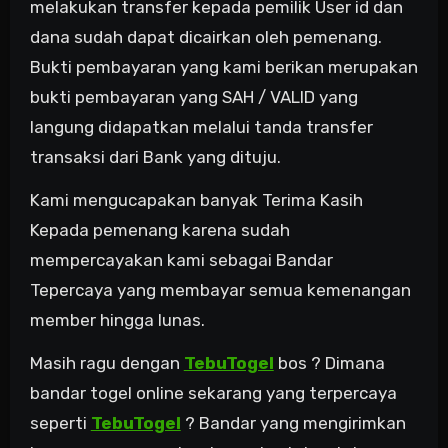
melakukan transfer kepada pemilik User id dan
dana sudah dapat dicairkan oleh pemenang.
Bukti pembayaran yang kami berikan merupakan
bukti pembayaran yang SAH / VALID yang
langung didapatkan melalui tanda transfer
transaksi dari Bank yang dituju.
Kami mengucapakan banyak Terima Kasih
Kepada pemenang karena sudah
mempercayakan kami sebagai Bandar
Tepercaya yang membayar semua kemenangan
member hingga lunas.
Masih ragu dengan
TebuTogel
bos ? Dimana
bandar togel online sekarang yang terpercaya
seperti
TebuTogel
? Bandar yang mengirimkan