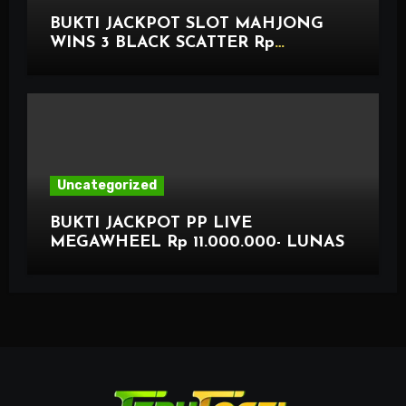
BUKTI JACKPOT SLOT MAHJONG
WINS 3 BLACK SCATTER Rp
10.000.000- LUNAS
Uncategorized
BUKTI JACKPOT PP LIVE
MEGAWHEEL Rp 11.000.000- LUNAS