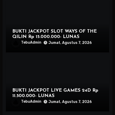
BUKTI JACKPOT SLOT WAYS OF THE
QILIN Rp 15.000.000- LUNAS
TebuAdmin
Jumat, Agustus 7, 2026
BUKTI JACKPOT LIVE GAMES 24D Rp
11.500.000- LUNAS
TebuAdmin
Jumat, Agustus 7, 2026