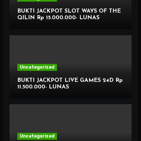
BUKTI JACKPOT SLOT WAYS OF THE
QILIN Rp 15.000.000- LUNAS
Uncategorized
BUKTI JACKPOT LIVE GAMES 24D Rp
11.500.000- LUNAS
Uncategorized