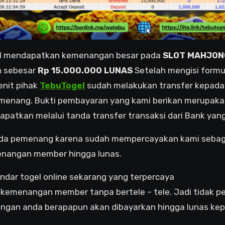
il mendapatkan kemenangan besar pada
SLOT MAHJON
 sebesar
Rp 15.000.000 LUNAS
Setelah mengisi formul
enit pihak
TebuTogel
sudah melakukan transfer kepada 
pemenang. Bukti pembayaran yang kami berikan merupaka
patkan melalui tanda transfer transaksi dari Bank yang
ada pemenang karena sudah mempercayakan kami sebag
nangan member hingga lunas.
ndar togel online sekarang yang terpercaya
kemenangan member tanpa bertele – tele. Jadi tidak pe
gan anda berapapun akan dibayarkan hingga lunas ke