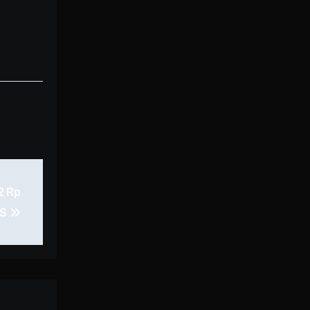
2 Rp
AS