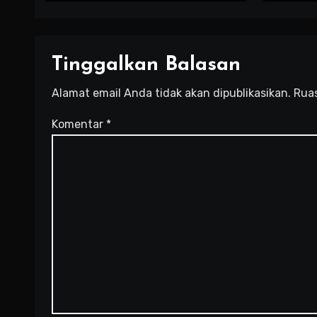
Tinggalkan Balasan
Alamat email Anda tidak akan dipublikasikan.
Ruas
Komentar
*