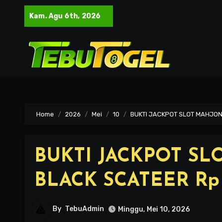
Skip
Kam. Agu 6th, 2026
to
content
Home
2026
Mei
10
BUKTI JACKPOT SLOT MAHJON
BUKTI JACKPOT SL
BLACK SCATEER Rp 
By
TebuAdmin
Minggu, Mei 10, 2026