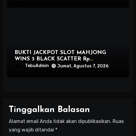
BUKTI JACKPOT SLOT MAHJONG
WINS 3 BLACK SCATTER Rp
10.000.000- LUNAS
TebuAdmin
Jumat, Agustus 7, 2026
Tinggalkan Balasan
Alamat email Anda tidak akan dipublikasikan.
Ruas
yang wajib ditandai
*