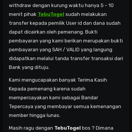
withdraw dengan kurung waktu hanya 5 – 10
menit pihak
TebuTogel
sudah melakukan
transfer kepada pemilik User id dan dana sudah
dapat dicairkan oleh pemenang. Bukti
pembayaran yang kami berikan merupakan bukti
pembayaran yang SAH / VALID yang langung
didapatkan melalui tanda transfer transaksi dari
Bank yang dituju.
Kami mengucapakan banyak Terima Kasih
Kepada pemenang karena sudah
mempercayakan kami sebagai Bandar
Tepercaya yang membayar semua kemenangan
member hingga lunas.
Masih ragu dengan
TebuTogel
bos ? Dimana