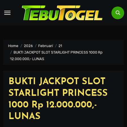
Skip
to
content
Home
2026
Februari
21
BUKTI JACKPOT SLOT STARLIGHT PRINCESS 1000 Rp
12.000.000,- LUNAS
BUKTI JACKPOT SLOT
STARLIGHT PRINCESS
1000 Rp 12.000.000,-
LUNAS