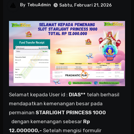
By
TebuAdmin
Sabtu, Februari 21, 2026
Selamat kepada User id :
DIAS**
telah berhasil
mendapatkan kemenangan besar pada
permainan
STARLIGHT PRINCESS 1000
dengan kemenangan sebesar
Rp
12.000000,-
Setelah mengisi formulir