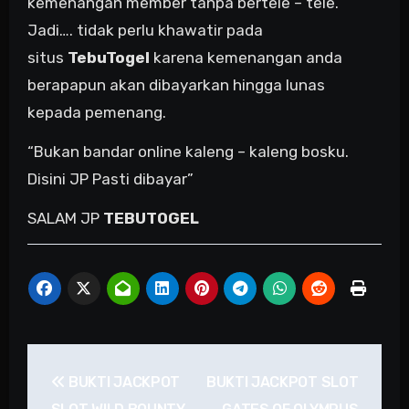
kemenangan member tanpa bertele – tele.
Jadi…. tidak perlu khawatir pada
situs
TebuTogel
karena kemenangan anda
berapapun akan dibayarkan hingga lunas
kepada pemenang.
“Bukan bandar online kaleng – kaleng bosku.
Disini JP Pasti dibayar”
SALAM JP
TEBUTOGEL
Navigasi
BUKTI JACKPOT
BUKTI JACKPOT SLOT
pos