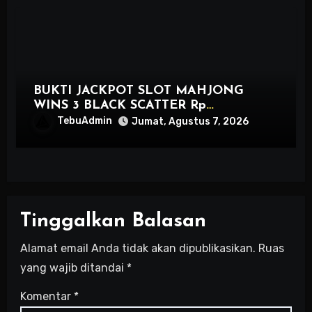
BUKTI JACKPOT SLOT MAHJONG
WINS 3 BLACK SCATTER Rp
10.000.000- LUNAS
TebuAdmin
Jumat, Agustus 7, 2026
Tinggalkan Balasan
Alamat email Anda tidak akan dipublikasikan.
Ruas
yang wajib ditandai
*
Komentar
*