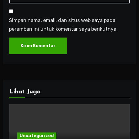
Simpan nama, email, dan situs web saya pada
peramban ini untuk komentar saya berikutnya.
Lihat Juga
Uncategorized