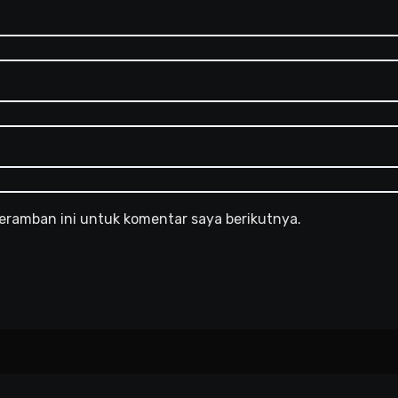
eramban ini untuk komentar saya berikutnya.