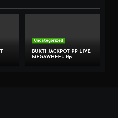
Uncategorized
T
BUKTI JACKPOT PP LIVE
MEGAWHEEL Rp
11.000.000- LUNAS