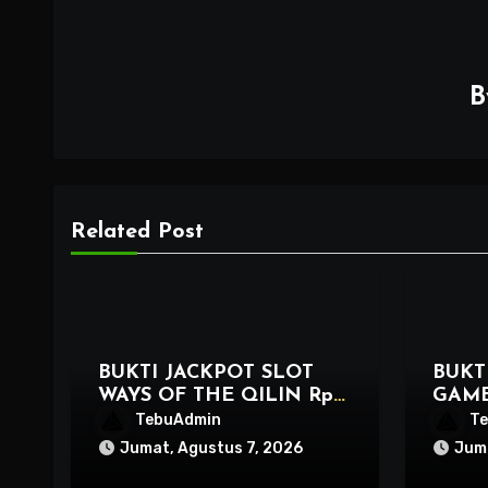
Related Post
BUKTI JACKPOT SLOT
BUKT
WAYS OF THE QILIN Rp
GAME
15.000.000- LUNAS
11.50
TebuAdmin
T
Jumat, Agustus 7, 2026
Juma