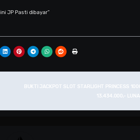
ini JP Pasti dibayar”
BUKTI JACKPOT SLOT STARLIGHT PRINCESS 100
13.434.000,- LUN