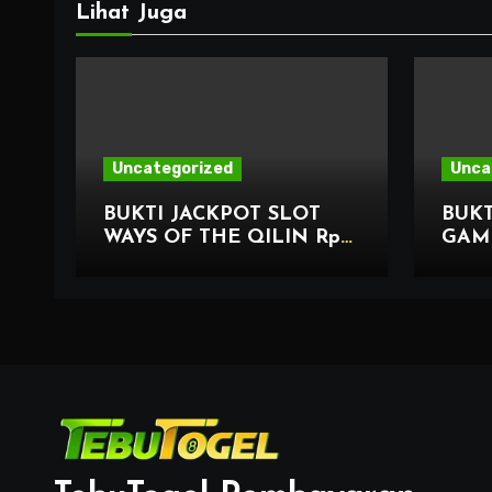
Lihat Juga
Uncategorized
Unca
BUKTI JACKPOT SLOT
BUKT
WAYS OF THE QILIN Rp
GAME
15.000.000- LUNAS
11.5