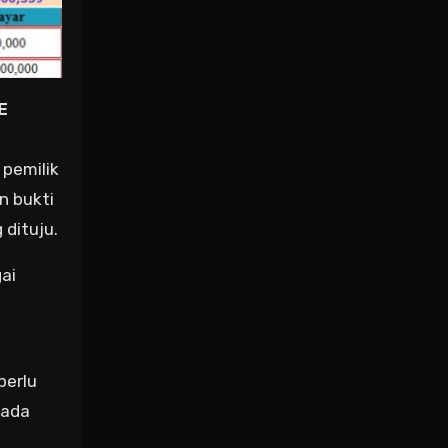
E
pemilik
n bukti
 dituju.
ai
perlu
pada