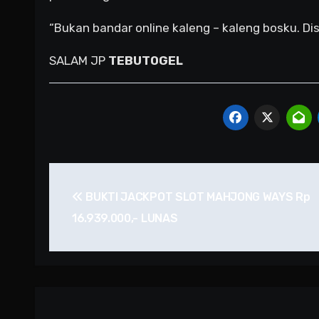
“Bukan bandar online kaleng – kaleng bosku. Dis
SALAM JP
TEBUTOGEL
Navigasi
BUKTI JACKPOT SLOT MAHJONG WAYS Rp
pos
16.939.000,- LUNAS