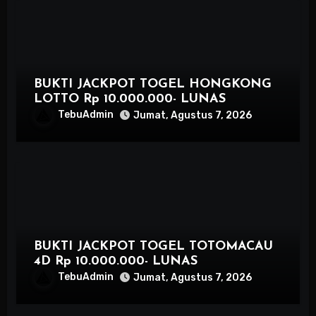
BUKTI JACKPOT TOGEL HONGKONG
LOTTO Rp 10.000.000- LUNAS
TebuAdmin
Jumat, Agustus 7, 2026
BUKTI JACKPOT TOGEL TOTOMACAU
4D Rp 10.000.000- LUNAS
TebuAdmin
Jumat, Agustus 7, 2026