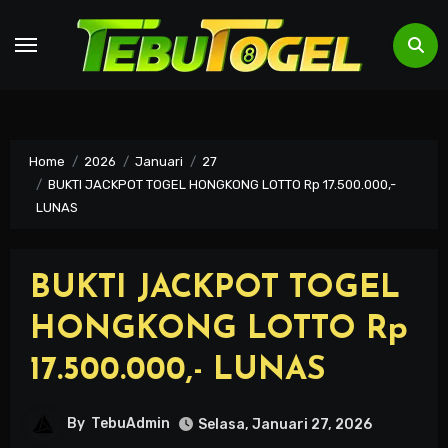
Skip
to
content
Home
2026
Januari
27
BUKTI JACKPOT TOGEL HONGKONG LOTTO Rp 17.500.000,-
LUNAS
BUKTI JACKPOT TOGEL
HONGKONG LOTTO Rp
17.500.000,- LUNAS
By
TebuAdmin
Selasa, Januari 27, 2026