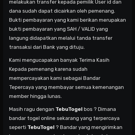
melakukan transfer kepada pemilik User id dan
dana sudah dapat dicairkan oleh pemenang.
Bukti pembayaran yang kami berikan merupakan
bukti pembayaran yang SAH / VALID yang
langung didapatkan melalui tanda transfer
transaksi dari Bank yang dituju.
Kami mengucapakan banyak Terima Kasih
Kepada pemenang karena sudah
mempercayakan kami sebagai Bandar
Tepercaya yang membayar semua kemenangan
member hingga lunas.
Masih ragu dengan
TebuTogel
bos ? Dimana
bandar togel online sekarang yang terpercaya
seperti
TebuTogel
? Bandar yang mengirimkan