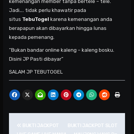
kemenangan member tanpa bertele – tele.
Jadi…. tidak perlu khawatir pada
situs
TebuTogel
karena kemenangan anda
berapapun akan dibayarkan hingga lunas
kepada pemenang.
“Bukan bandar online kaleng – kaleng bosku.
Disini JP Pasti dibayar”
SALAM JP TEBUTOGEL
Navigasi
BUKTI JACKPOT
BUKTI JACKPOT SLOT
pos