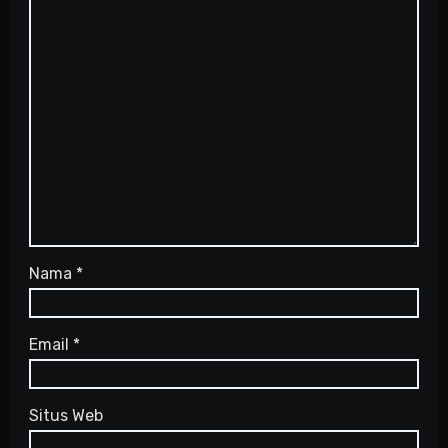
Nama
*
Email
*
Situs Web