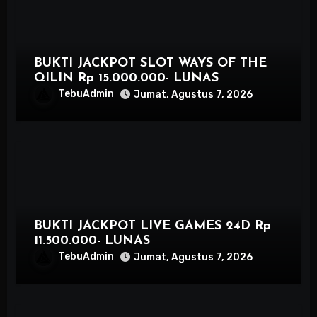
BUKTI JACKPOT SLOT WAYS OF THE
QILIN Rp 15.000.000- LUNAS
TebuAdmin
Jumat, Agustus 7, 2026
BUKTI JACKPOT LIVE GAMES 24D Rp
11.500.000- LUNAS
TebuAdmin
Jumat, Agustus 7, 2026