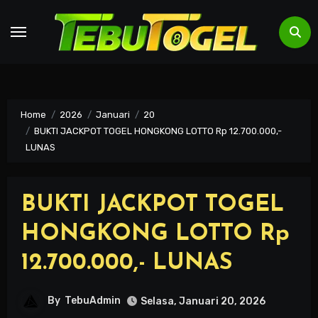
Skip
to
content
Home
2026
Januari
20
BUKTI JACKPOT TOGEL HONGKONG LOTTO Rp 12.700.000,-
LUNAS
BUKTI JACKPOT TOGEL
HONGKONG LOTTO Rp
12.700.000,- LUNAS
By
TebuAdmin
Selasa, Januari 20, 2026