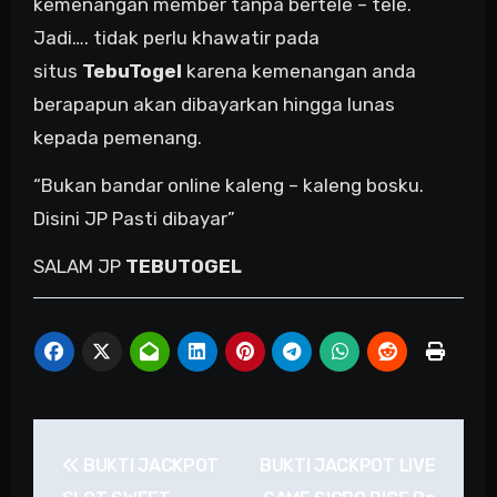
kemenangan member tanpa bertele – tele.
Jadi…. tidak perlu khawatir pada
situs
TebuTogel
karena kemenangan anda
berapapun akan dibayarkan hingga lunas
kepada pemenang.
“Bukan bandar online kaleng – kaleng bosku.
Disini JP Pasti dibayar”
SALAM JP
TEBUTOGEL
Navigasi
BUKTI JACKPOT
BUKTI JACKPOT LIVE
pos