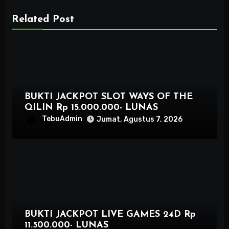
Related Post
BUKTI JACKPOT SLOT WAYS OF THE
QILIN Rp 15.000.000- LUNAS
TebuAdmin
Jumat, Agustus 7, 2026
BUKTI JACKPOT LIVE GAMES 24D Rp
11.500.000- LUNAS