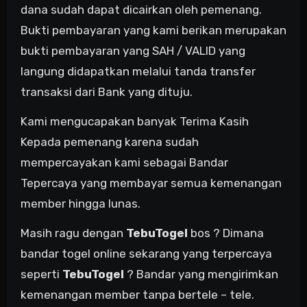
dana sudah dapat dicairkan oleh pemenang.
Bukti pembayaran yang kami berikan merupakan
bukti pembayaran yang SAH / VALID yang
langung didapatkan melalui tanda transfer
transaksi dari Bank yang dituju.
Kami mengucapakan banyak Terima Kasih
Kepada pemenang karena sudah
mempercayakan kami sebagai Bandar
Tepercaya yang membayar semua kemenangan
member hingga lunas.
Masih ragu dengan
TebuTogel
bos ? Dimana
bandar togel online sekarang yang terpercaya
seperti
TebuTogel
? Bandar yang mengirimkan
kemenangan member tanpa bertele – tele.