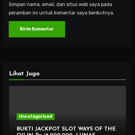
Simpan nama, email, dan situs web saya pada
peramban ini untuk komentar saya berikutnya.
Lihat Juga
Uncategorized
BUKTI JACKPOT SLOT WAYS OF THE