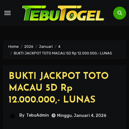
Skip
to
content
Home
2026
Januari
4
BUKTI JACKPOT TOTO MACAU 5D Rp 12.000.000,- LUNAS
BUKTI JACKPOT TOTO
MACAU 5D Rp
12.000.000,- LUNAS
By
TebuAdmin
Minggu, Januari 4, 2026