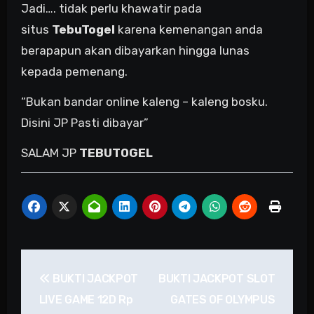
Jadi…. tidak perlu khawatir pada
situs
TebuTogel
karena kemenangan anda
berapapun akan dibayarkan hingga lunas
kepada pemenang.
“Bukan bandar online kaleng – kaleng bosku.
Disini JP Pasti dibayar”
SALAM JP
TEBUTOGEL
Navigasi
BUKTI JACKPOT
BUKTI JACKPOT SLOT
pos
LIVE GAME 12D Rp
GATES OF OLYMPUS