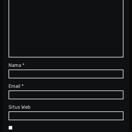
Nama
*
Email
*
Situs Web