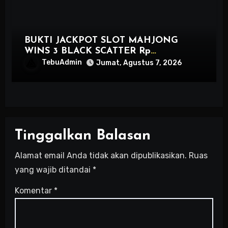
BUKTI JACKPOT SLOT MAHJONG
WINS 3 BLACK SCATTER Rp
10.000.000- LUNAS
TebuAdmin
Jumat, Agustus 7, 2026
Tinggalkan Balasan
Alamat email Anda tidak akan dipublikasikan.
Ruas
yang wajib ditandai
*
Komentar
*