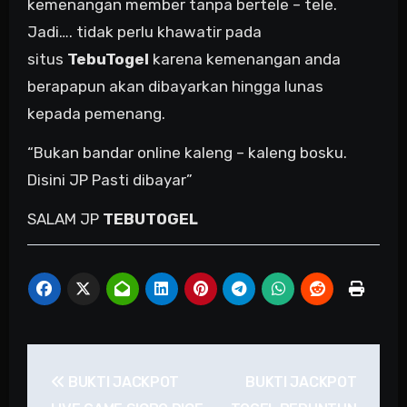
kemenangan member tanpa bertele – tele.
Jadi…. tidak perlu khawatir pada
situs
TebuTogel
karena kemenangan anda
berapapun akan dibayarkan hingga lunas
kepada pemenang.
“Bukan bandar online kaleng – kaleng bosku.
Disini JP Pasti dibayar”
SALAM JP
TEBUTOGEL
Navigasi
BUKTI JACKPOT
BUKTI JACKPOT
pos