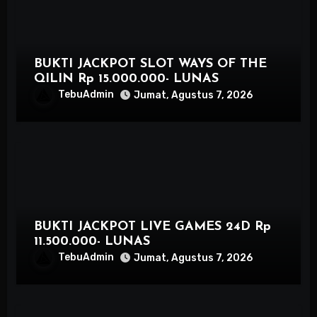
BUKTI JACKPOT SLOT WAYS OF THE
QILIN Rp 15.000.000- LUNAS
TebuAdmin
Jumat, Agustus 7, 2026
BUKTI JACKPOT LIVE GAMES 24D Rp
11.500.000- LUNAS
TebuAdmin
Jumat, Agustus 7, 2026