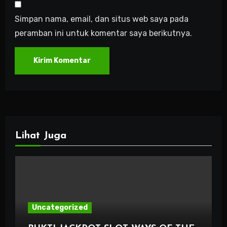
Simpan nama, email, dan situs web saya pada
peramban ini untuk komentar saya berikutnya.
Lihat Juga
Uncategorized