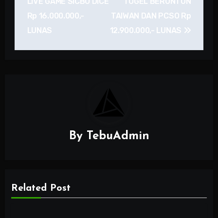
LIVE GAME SICBO DICE
TOGEL BERUNTUN
Rp 16.000.000,-
TAIWAN DAN PCSO Rp
LUNAS
12.900.000,- LUNAS
By
TebuAdmin
Related Post