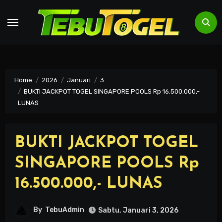
Skip
to
content
Home
2026
Januari
3
BUKTI JACKPOT TOGEL SINGAPORE POOLS Rp 16.500.000,-
LUNAS
BUKTI JACKPOT TOGEL
SINGAPORE POOLS Rp
16.500.000,- LUNAS
By
TebuAdmin
Sabtu, Januari 3, 2026