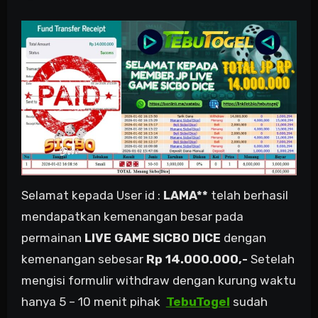
Selamat kepada User id :
LAMA**
telah berhasil
mendapatkan kemenangan besar pada
permainan
LIVE GAME SICBO DICE
dengan
kemenangan sebesar
Rp 14.000.000,-
Setelah
mengisi formulir withdraw dengan kurung waktu
hanya 5 – 10 menit pihak
TebuTogel
sudah