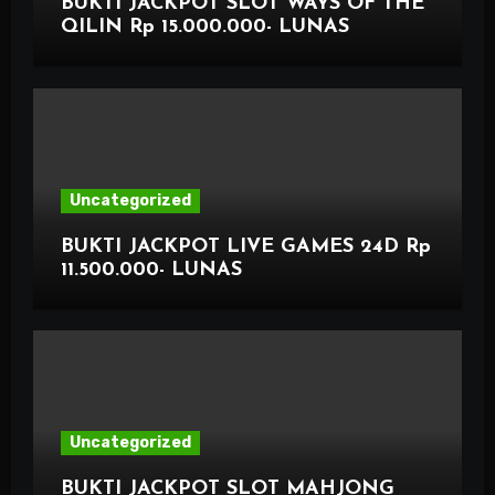
BUKTI JACKPOT SLOT WAYS OF THE
QILIN Rp 15.000.000- LUNAS
Uncategorized
BUKTI JACKPOT LIVE GAMES 24D Rp
11.500.000- LUNAS
Uncategorized
BUKTI JACKPOT SLOT MAHJONG