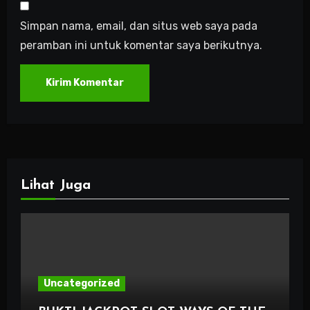
Simpan nama, email, dan situs web saya pada
peramban ini untuk komentar saya berikutnya.
Lihat Juga
Uncategorized