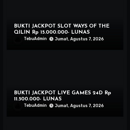
BUKTI JACKPOT SLOT WAYS OF THE
QILIN Rp 15.000.000- LUNAS
TebuAdmin
Jumat, Agustus 7, 2026
BUKTI JACKPOT LIVE GAMES 24D Rp
11.500.000- LUNAS
TebuAdmin
Jumat, Agustus 7, 2026