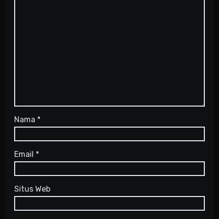
Nama
*
Email
*
Situs Web