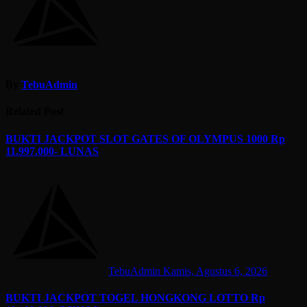
By
TebuAdmin
Related Post
BUKTI JACKPOT SLOT GATES OF OLYMPUS 1000 Rp
11.997.000- LUNAS
TebuAdmin
Kamis, Agustus 6, 2026
BUKTI JACKPOT TOGEL HONGKONG LOTTO Rp