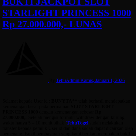
BUKTI JACKPOT SLOT
STARLIGHT PRINCESS 1000
Rp 27.000.000,- LUNAS
By
TebuAdmin
Kamis, Januari 1, 2026
Selamat kepada User id :
BUNYTA**
telah berhasil mendapatkan
kemenangan besar pada permainan
SLOT STARLIGHT
PRINCESS
1000
dengan kemenangan sebesar
Rp
27.000.000,-
Setelah mengisi formulir withdraw dengan kurung
waktu hanya 5 – 10 menit pihak
TebuTogel
sudah melakukan
transfer kepada pemilik User id dan dana sudah dapat dicairkan oleh
pemenang. Bukti pembayaran yang kami berikan merupakan bukti