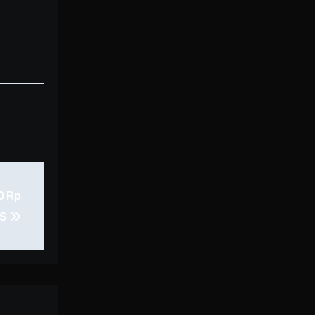
0 Rp
AS