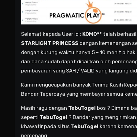
Selamat kepada User id :
KOMO**
telah berhas
STARLIGHT PRINCESS
dengan kemenangan s
dengan kurung waktu hanya 5 – 10 menit piha
dan dana sudah dapat dicairkan oleh pemenang
pembayaran yang SAH / VALID yang langung dida
Kami mengucapakan banyak Terima Kasih Kep
Bandar Tepercaya yang membayar semua keme
Masih ragu dengan
TebuTogel
bos ? Dimana ba
seperti
TebuTogel
? Bandar yang mengirimkan 
khawatir pada situs
TebuTogel
karena kemenan
pemenang.