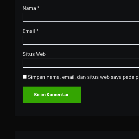
Nama
*
Email
*
Situs Web
Simpan nama, email, dan situs web saya pada p