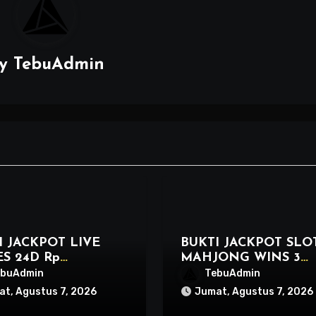
By
TebuAdmin
I JACKPOT LIVE
BUKTI JACKPOT SLO
S 24D Rp
MAHJONG WINS 3
0.000- LUNAS
BLACK SCATTER Rp
ebuAdmin
TebuAdmin
10.000.000- LUNAS
t, Agustus 7, 2026
Jumat, Agustus 7, 2026