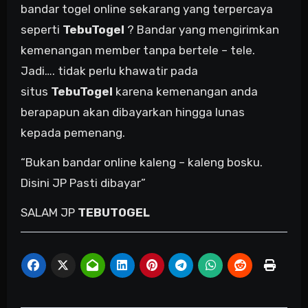
bandar togel online sekarang yang terpercaya
seperti
TebuTogel
? Bandar yang mengirimkan
kemenangan member tanpa bertele – tele.
Jadi…. tidak perlu khawatir pada
situs
TebuTogel
karena kemenangan anda
berapapun akan dibayarkan hingga lunas
kepada pemenang.
“Bukan bandar online kaleng – kaleng bosku.
Disini JP Pasti dibayar”
SALAM JP
TEBUTOGEL