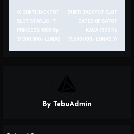
Navigasi
BUKTI JACKPOT
BUKTI JACKPOT SLOT
pos
SLOT STARLIGHT
GATES OF GATOT
PRINCESS 1000 Rp
KACA 1000 Rp
17.000.000,- LUNAS
17.600.000,- LUNAS
By
TebuAdmin