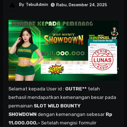
By
TebuAdmin
Rabu, Desember 24, 2025
Selamat kepada User id :
GUTRE**
telah
berhasil mendapatkan kemenangan besar pada
permainan
SLOT WILD BOUNTY
SHOWDOWN
dengan kemenangan sebesar
Rp
11.000.000,-
Setelah mengisi formulir