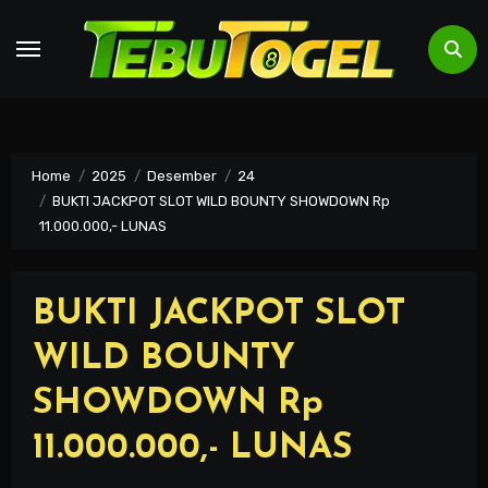
Skip
to
content
Home
2025
Desember
24
BUKTI JACKPOT SLOT WILD BOUNTY SHOWDOWN Rp
11.000.000,- LUNAS
BUKTI JACKPOT SLOT
WILD BOUNTY
SHOWDOWN Rp
11.000.000,- LUNAS