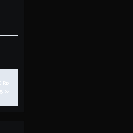
S Rp
AS