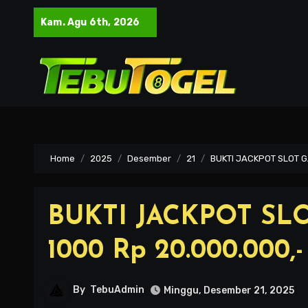
Skip
Kam. Agu 6th, 2026
to
content
Home
2025
Desember
21
BUKTI JACKPOT SLOT G
BUKTI JACKPOT SL
1000 Rp 20.000.000,
By
TebuAdmin
Minggu, Desember 21, 2025