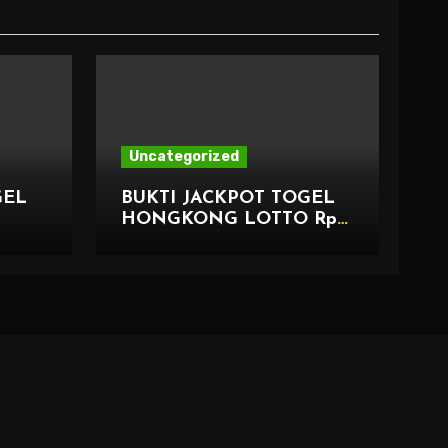
Uncategorized
GEL
BUKTI JACKPOT TOGEL
HONGKONG LOTTO Rp
10.000.000- LUNAS