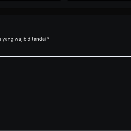
 yang wajib ditandai
*