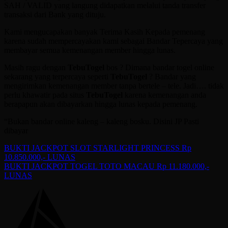
SAH / VALID yang langung didapatkan melalui tanda transfer
transaksi dari Bank yang dituju.
Kami mengucapakan banyak Terima Kasih Kepada pemenang
karena sudah mempercayakan kami sebagai Bandar Tepercaya yang
membayar semua kemenangan member hingga lunas.
Masih ragu dengan
TebuTogel
bos ? Dimana bandar togel online
sekarang yang terpercaya seperti
TebuTogel
? Bandar yang
mengirimkan kemenangan member tanpa bertele – tele. Jadi…. tidak
perlu khawatir pada situs
TebuTogel
karena kemenangan anda
berapapun akan dibayarkan hingga lunas kepada pemenang.
“Bukan bandar online kaleng – kaleng bosku. Disini JP Pasti
dibayar
Navigasi
BUKTI JACKPOT SLOT STARLIGHT PRINCESS Rp
10.850.000,- LUNAS
pos
BUKTI JACKPOT TOGEL TOTO MACAU Rp 11.180.000,-
LUNAS