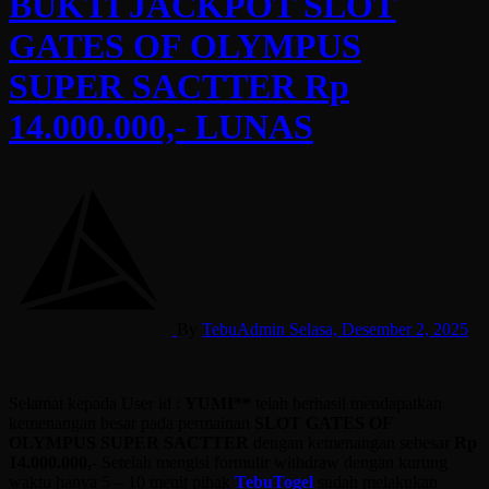
BUKTI JACKPOT SLOT
GATES OF OLYMPUS
SUPER SACTTER Rp
14.000.000,- LUNAS
By
TebuAdmin
Selasa, Desember 2, 2025
Selamat kepada User id :
YUMI**
telah berhasil mendapatkan
kemenangan besar pada permainan
SLOT GATES OF
OLYMPUS SUPER SACTTER
dengan kemenangan sebesar
Rp
14.000.000,-
Setelah mengisi formulir withdraw dengan kurung
waktu hanya 5 – 10 menit pihak
TebuTogel
sudah melakukan