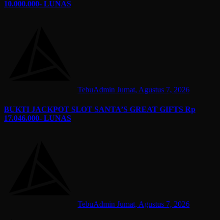
10.000.000- LUNAS
TebuAdmin
Jumat, Agustus 7, 2026
BUKTI JACKPOT SLOT SANTA’S GREAT GIFTS Rp
17.046.000- LUNAS
TebuAdmin
Jumat, Agustus 7, 2026