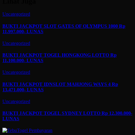
Lihat Juga
Uncategorized
BUKTI JACKPOT SLOT GATES OF OLYMPUS 1000 Rp
11.997.000- LUNAS
Uncategorized
BUKTI JACKPOT TOGEL HONGKONG LOTTO Rp
11.100.000- LUNAS
Uncategorized
BUKTI JACKPOT IDNSLOT MAHJONG WAYS 4 Rp
13.471.000- LUNAS
Uncategorized
BUKTI JACKPOT TOGEL SYDNEY LOTTO Rp 12.300.000-
LUNAS