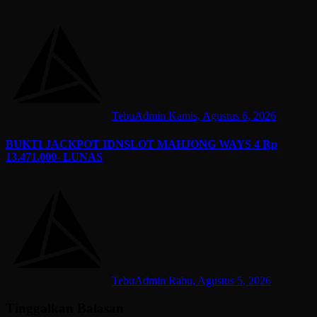
TebuAdmin
Kamis, Agustus 6, 2026
BUKTI JACKPOT IDNSLOT MAHJONG WAYS 4 Rp
13.471.000- LUNAS
TebuAdmin
Rabu, Agustus 5, 2026
Tinggalkan Balasan