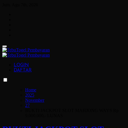
Skip
Jum. Agu 7th, 2026
to
content
TebuTogel Pembayaran
TebuTogel Bukti Pembayaran, Situs nomor 1 teraman dan terpercaya.
TebuTogel Pembayaran
TebuTogel Bukti Pembayaran, Situs nomor 1 teraman dan terpercaya.
LOGIN
DAFTAR
Home
2025
November
27
BUKTI JACKPOT SLOT MAHJONG WAYS Rp
9.000.000,- LUNAS