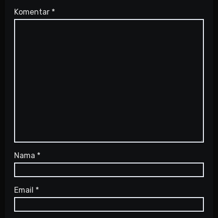
Komentar
*
Nama
*
Email
*