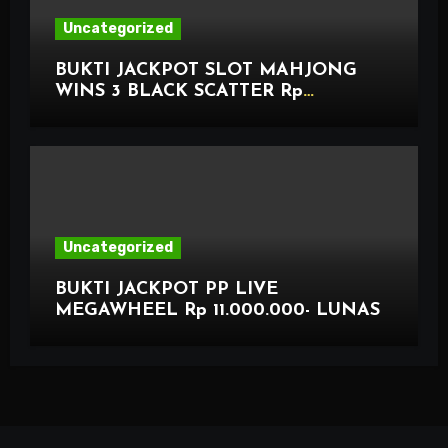
Uncategorized
BUKTI JACKPOT SLOT MAHJONG
WINS 3 BLACK SCATTER Rp
10.000.000- LUNAS
Uncategorized
BUKTI JACKPOT PP LIVE
MEGAWHEEL Rp 11.000.000- LUNAS