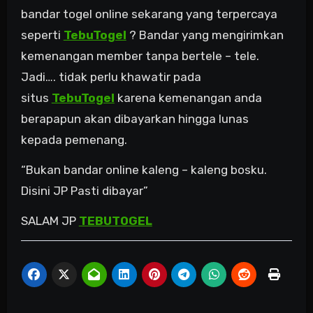
bandar togel online sekarang yang terpercaya
seperti
TebuTogel
? Bandar yang mengirimkan
kemenangan member tanpa bertele – tele.
Jadi…. tidak perlu khawatir pada
situs
TebuTogel
karena kemenangan anda
berapapun akan dibayarkan hingga lunas
kepada pemenang.
“Bukan bandar online kaleng – kaleng bosku.
Disini JP Pasti dibayar”
SALAM JP
TEBUTOGEL