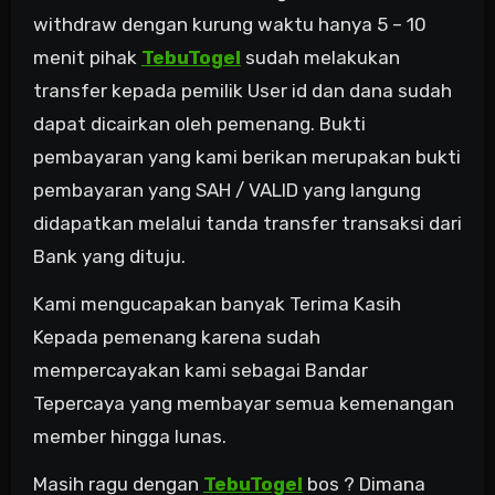
withdraw dengan kurung waktu hanya 5 – 10
menit pihak
TebuTogel
sudah melakukan
transfer kepada pemilik User id dan dana sudah
dapat dicairkan oleh pemenang. Bukti
pembayaran yang kami berikan merupakan bukti
pembayaran yang SAH / VALID yang langung
didapatkan melalui tanda transfer transaksi dari
Bank yang dituju.
Kami mengucapakan banyak Terima Kasih
Kepada pemenang karena sudah
mempercayakan kami sebagai Bandar
Tepercaya yang membayar semua kemenangan
member hingga lunas.
Masih ragu dengan
TebuTogel
bos ? Dimana