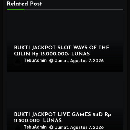
Related Post
BUKTI JACKPOT SLOT WAYS OF THE
QILIN Rp 15.000.000- LUNAS
TebuAdmin
Jumat, Agustus 7, 2026
BUKTI JACKPOT LIVE GAMES 24D Rp
11.500.000- LUNAS
TebuAdmin
Jumat, Agustus 7, 2026