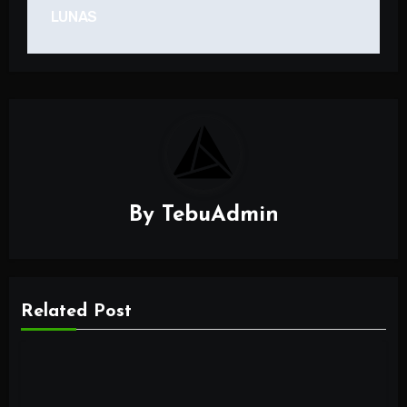
LUNAS
By
TebuAdmin
Related Post