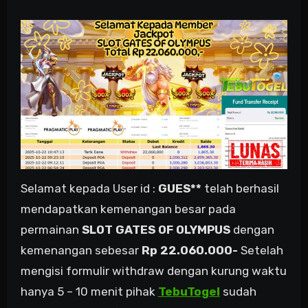
Selamat kepada User id :
GUES**
telah berhasil
mendapatkan kemenangan besar pada
permainan
SLOT GATES OF OLYMPUS
dengan
kemenangan sebesar
Rp 22.060.000-
Setelah
mengisi formulir withdraw dengan kurung waktu
hanya 5 – 10 menit pihak
TebuTogel
sudah