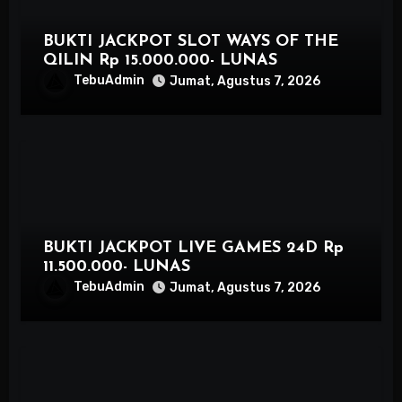
BUKTI JACKPOT SLOT WAYS OF THE
QILIN Rp 15.000.000- LUNAS
TebuAdmin
Jumat, Agustus 7, 2026
BUKTI JACKPOT LIVE GAMES 24D Rp
11.500.000- LUNAS
TebuAdmin
Jumat, Agustus 7, 2026