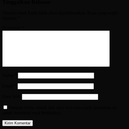
Tinggalkan Balasan
Alamat email Anda tidak akan dipublikasikan.
Ruas yang wajib
ditandai
*
Komentar
*
Nama
*
Email
*
Situs Web
Simpan nama, email, dan situs web saya pada peramban ini
untuk komentar saya berikutnya.