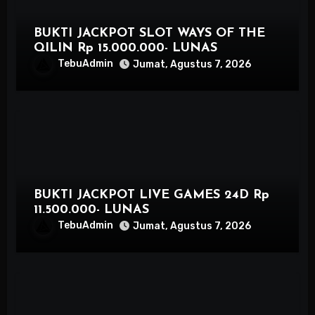
BUKTI JACKPOT SLOT WAYS OF THE
QILIN Rp 15.000.000- LUNAS
TebuAdmin
Jumat, Agustus 7, 2026
BUKTI JACKPOT LIVE GAMES 24D Rp
11.500.000- LUNAS
TebuAdmin
Jumat, Agustus 7, 2026