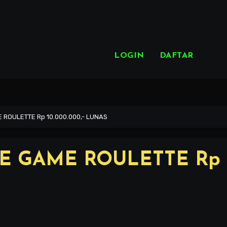
LOGIN
DAFTAR
 ROULETTE Rp 10.000.000,- LUNAS
VE GAME ROULETTE Rp