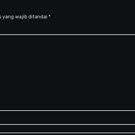
 yang wajib ditandai
*