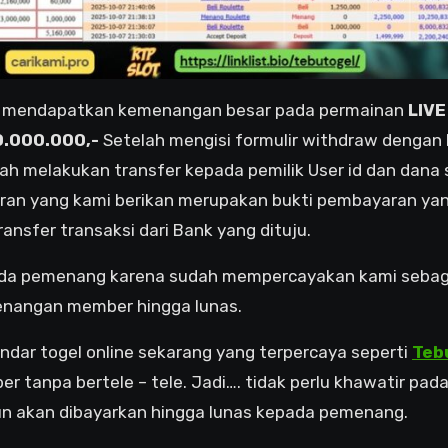
il mendapatkan kemenangan besar pada permainan
LIVE
0.000.000,-
Setelah mengisi formulir withdraw dengan
ah melakukan transfer kepada pemilik User id dan dana
ran yang kami berikan merupakan bukti pembayaran yan
ansfer transaksi dari Bank yang dituju.
ada pemenang karena sudah mempercayakan kami sebag
nangan member hingga lunas.
dar togel online sekarang yang terpercaya seperti
Teb
anpa bertele – tele. Jadi…. tidak perlu khawatir pada
 akan dibayarkan hingga lunas kepada pemenang.