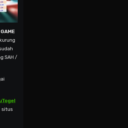
 GAME
 kurung
 sudah
g SAH /
ai
uTogel
 situs