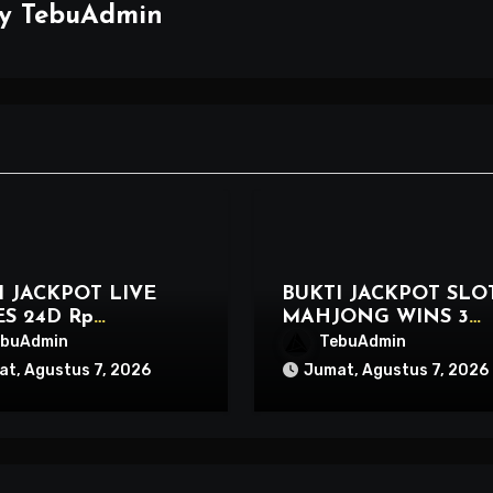
By
TebuAdmin
I JACKPOT LIVE
BUKTI JACKPOT SLO
S 24D Rp
MAHJONG WINS 3
0.000- LUNAS
BLACK SCATTER Rp
ebuAdmin
TebuAdmin
10.000.000- LUNAS
t, Agustus 7, 2026
Jumat, Agustus 7, 2026