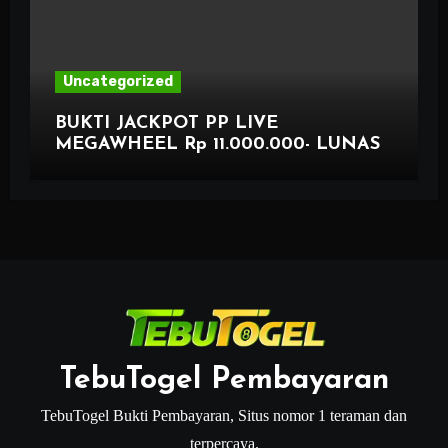
Uncategorized
BUKTI JACKPOT PP LIVE
MEGAWHEEL Rp 11.000.000- LUNAS
TebuTogel Pembayaran
TebuTogel Bukti Pembayaran, Situs nomor 1 teraman dan
terpercaya.