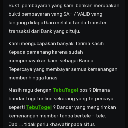
Bukti pembayaran yang kami berikan merupakan
bukti pembayaran yang SAH / VALID yang
langung didapatkan melalui tanda transfer
transaksi dari Bank yang dituju.
Kami mengucapakan banyak Terima Kasih
Kepada pemenang karena sudah
mempercayakan kami sebagai Bandar
Tepercaya yang membayar semua kemenangan
member hingga lunas.
Masih ragu dengan
TebuTogel
bos ? Dimana
bandar togel online sekarang yang terpercaya
seperti
TebuTogel
? Bandar yang mengirimkan
kemenangan member tanpa bertele – tele.
Jadi…. tidak perlu khawatir pada situs