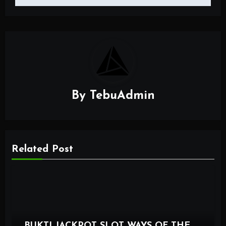
By
TebuAdmin
Related Post
BUKTI JACKPOT SLOT WAYS OF THE