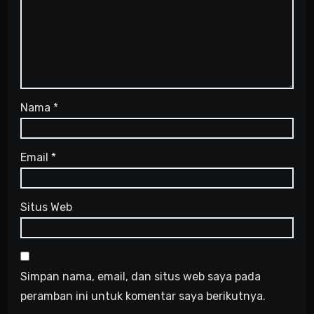
Nama
*
Email
*
Situs Web
Simpan nama, email, dan situs web saya pada
peramban ini untuk komentar saya berikutnya.