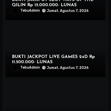
QILIN Rp 15.000.000- LUNAS
TebuAdmin
Jumat, Agustus 7, 2026
BUKTI JACKPOT LIVE GAMES 24D Rp
11.500.000- LUNAS
TebuAdmin
Jumat, Agustus 7, 2026