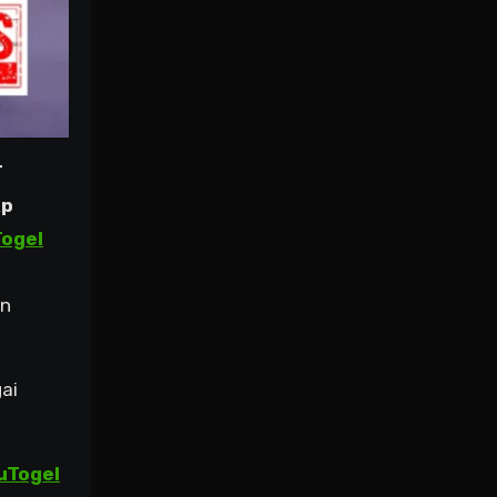
T
Rp
ogel
i
an
ai
uTogel