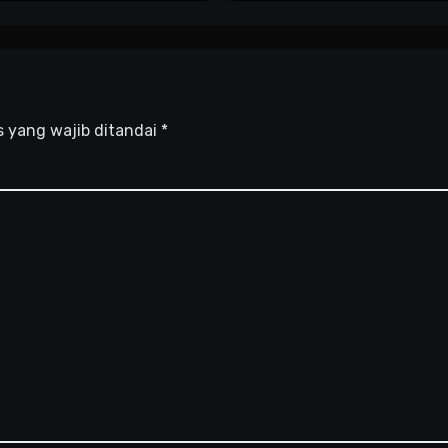
 yang wajib ditandai
*