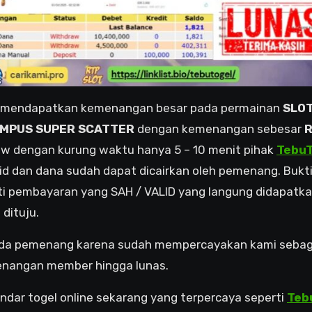
l mendapatkan kemenangan besar pada permainan
SLO
LYMPUS SUPER SCATTER
dengan kemenangan sebesar
aw dengan kurung waktu hanya 5 – 10 menit pihak
TebuT
id dan dana sudah dapat dicairkan oleh pemenang. Bukt
i pembayaran yang SAH / VALID yang langung didapatk
 dituju.
ada pemenang karena sudah mempercayakan kami sebag
nangan member hingga lunas.
dar togel online sekarang yang terpercaya seperti
Teb