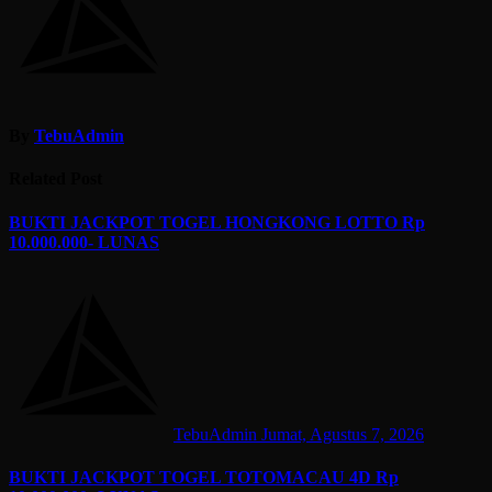
By
TebuAdmin
Related Post
BUKTI JACKPOT TOGEL HONGKONG LOTTO Rp
10.000.000- LUNAS
TebuAdmin
Jumat, Agustus 7, 2026
BUKTI JACKPOT TOGEL TOTOMACAU 4D Rp