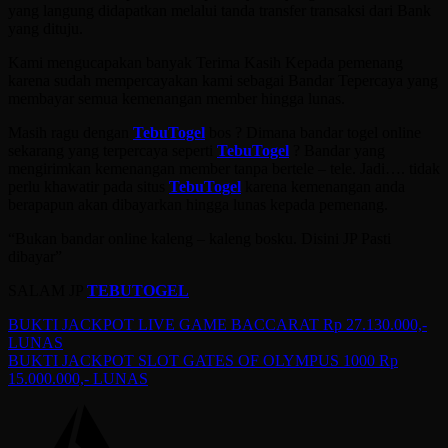
yang langung didapatkan melalui tanda transfer transaksi dari Bank
yang dituju.
Kami mengucapakan banyak Terima Kasih Kepada pemenang
karena sudah mempercayakan kami sebagai Bandar Tepercaya yang
membayar semua kemenangan member hingga lunas.
Masih ragu dengan
TebuTogel
bos ? Dimana bandar togel online
sekarang yang terpercaya seperti
TebuTogel
? Bandar yang
mengirimkan kemenangan member tanpa bertele – tele. Jadi…. tidak
perlu khawatir pada situs
TebuTogel
karena kemenangan anda
berapapun akan dibayarkan hingga lunas kepada pemenang.
“Bukan bandar online kaleng – kaleng bosku. Disini JP Pasti
dibayar”
SALAM JP
TEBUTOGEL
Navigasi
BUKTI JACKPOT LIVE GAME BACCARAT Rp 27.130.000,-
LUNAS
pos
BUKTI JACKPOT SLOT GATES OF OLYMPUS 1000 Rp
15.000.000,- LUNAS