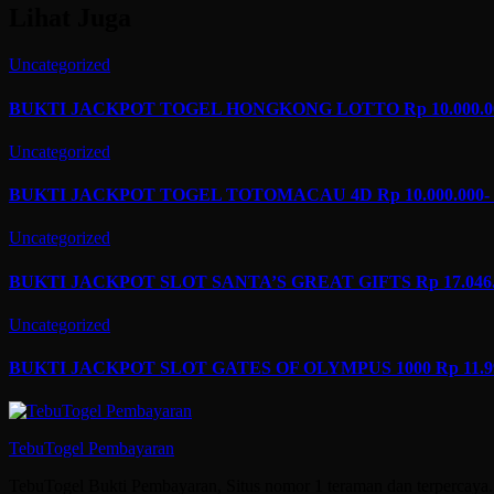
Lihat Juga
Uncategorized
BUKTI JACKPOT TOGEL HONGKONG LOTTO Rp 10.000.0
Uncategorized
BUKTI JACKPOT TOGEL TOTOMACAU 4D Rp 10.000.000-
Uncategorized
BUKTI JACKPOT SLOT SANTA’S GREAT GIFTS Rp 17.046
Uncategorized
BUKTI JACKPOT SLOT GATES OF OLYMPUS 1000 Rp 11.9
TebuTogel Pembayaran
TebuTogel Bukti Pembayaran, Situs nomor 1 teraman dan terpercaya.