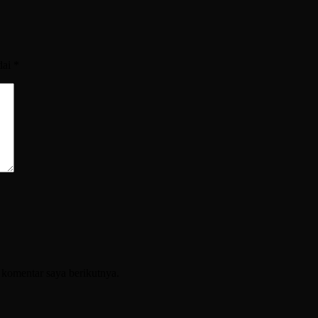
dai
*
 komentar saya berikutnya.