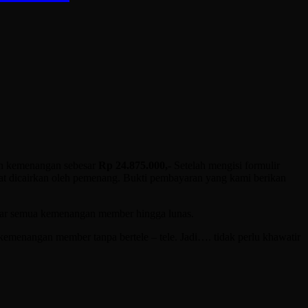
n kemenangan sebesar
Rp 24.875.000,-
Setelah mengisi formulir
pat dicairkan oleh pemenang. Bukti pembayaran yang kami berikan
ar semua kemenangan member hingga lunas.
menangan member tanpa bertele – tele. Jadi…. tidak perlu khawatir