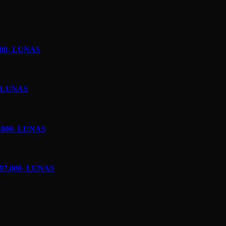
00- LUNAS
 LUNAS
.000- LUNAS
97.000- LUNAS