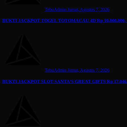
TebuAdmin
Jumat, Agustus 7, 2026
BUKTI JACKPOT TOGEL TOTOMACAU 4D Rp 10.000.000-
TebuAdmin
Jumat, Agustus 7, 2026
BUKTI JACKPOT SLOT SANTA’S GREAT GIFTS Rp 17.046