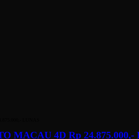
875.000,- LUNAS
 MACAU 4D Rp 24.875.000,-