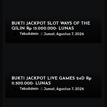
BUKTI JACKPOT SLOT WAYS OF THE
QILIN Rp 15.000.000- LUNAS
TebuAdmin
Jumat, Agustus 7, 2026
BUKTI JACKPOT LIVE GAMES 24D Rp
11.500.000- LUNAS
TebuAdmin
Jumat, Agustus 7, 2026