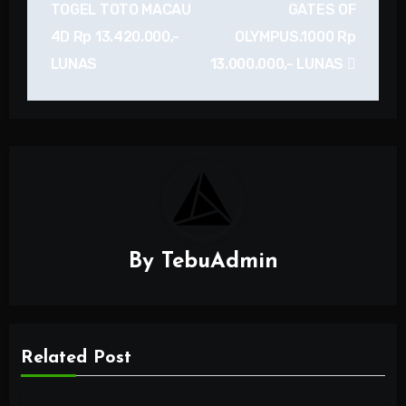
TOGEL TOTO MACAU
GATES OF
4D Rp 13.420.000,-
OLYMPUS.1000 Rp
LUNAS
13.000.000,- LUNAS
By
TebuAdmin
Related Post