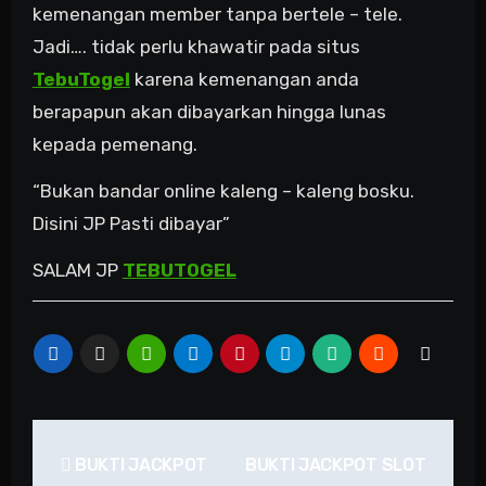
kemenangan member tanpa bertele – tele.
Jadi…. tidak perlu khawatir pada situs
TebuTogel
karena kemenangan anda
berapapun akan dibayarkan hingga lunas
kepada pemenang.
“Bukan bandar online kaleng – kaleng bosku.
Disini JP Pasti dibayar”
SALAM JP
TEBUTOGEL
Navigasi
BUKTI JACKPOT
BUKTI JACKPOT SLOT
pos