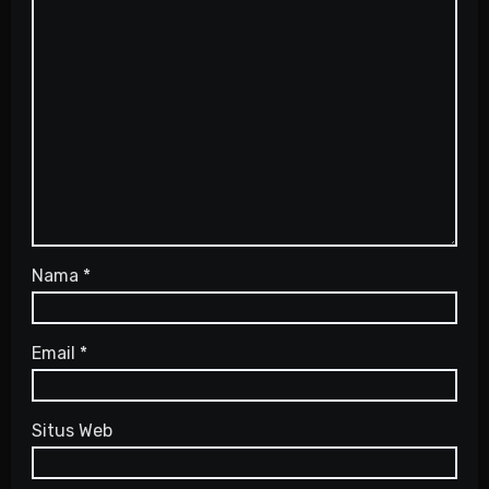
Nama
*
Email
*
Situs Web