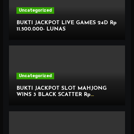
Uncategorized
BUKTI JACKPOT LIVE GAMES 24D Rp
11.500.000- LUNAS
Uncategorized
BUKTI JACKPOT SLOT MAHJONG
WINS 3 BLACK SCATTER Rp
10.000.000- LUNAS