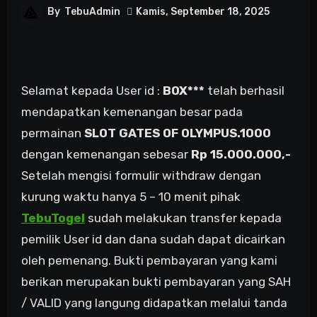
By
TebuAdmin
Kamis, September 18, 2025
Selamat kepada User id :
BOX***
telah berhasil
mendapatkan kemenangan besar pada
permainan
SLOT GATES OF OLYMPUS.1000
dengan kemenangan sebesar
Rp 15.000.000,-
Setelah mengisi formulir withdraw dengan
kurung waktu hanya 5 – 10 menit pihak
TebuTogel
sudah melakukan transfer kepada
pemilik User id dan dana sudah dapat dicairkan
oleh pemenang. Bukti pembayaran yang kami
berikan merupakan bukti pembayaran yang SAH
/ VALID yang langung didapatkan melalui tanda