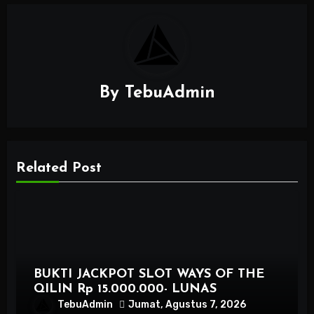
By
TebuAdmin
Related Post
BUKTI JACKPOT SLOT WAYS OF THE
QILIN Rp 15.000.000- LUNAS
TebuAdmin
Jumat, Agustus 7, 2026