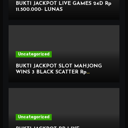
BUKTI JACKPOT LIVE GAMES 24D Rp
11.500.000- LUNAS
Uncategorized
BUKTI JACKPOT SLOT MAHJONG
WINS 3 BLACK SCATTER Rp
10.000.000- LUNAS
Uncategorized