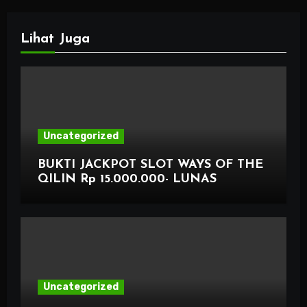
Lihat Juga
Uncategorized
BUKTI JACKPOT SLOT WAYS OF THE
QILIN Rp 15.000.000- LUNAS
Uncategorized