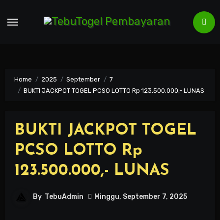
Skip
to
content
Home
2025
September
7
BUKTI JACKPOT TOGEL PCSO LOTTO Rp 123.500.000,- LUNAS
BUKTI JACKPOT TOGEL
PCSO LOTTO Rp
123.500.000,- LUNAS
By
TebuAdmin
Minggu, September 7, 2025