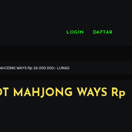
LOGIN
DAFTAR
MAHJONG WAYS Rp 26.000.000,- LUNAS
OT MAHJONG WAYS Rp