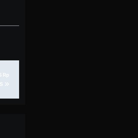
S Rp
AS