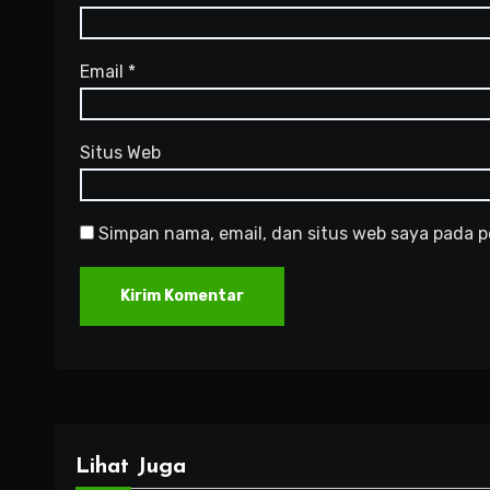
Email
*
Situs Web
Simpan nama, email, dan situs web saya pada p
Lihat Juga