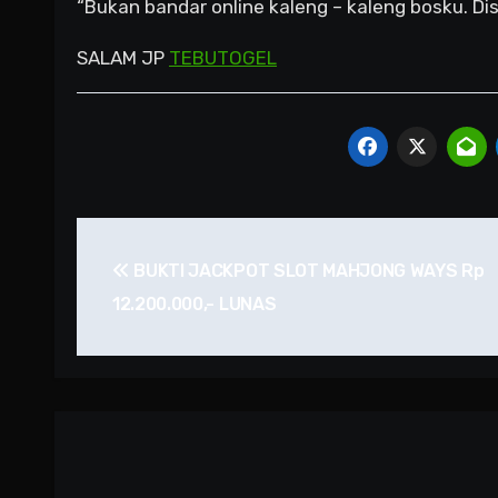
“Bukan bandar online kaleng – kaleng bosku. Dis
SALAM JP
TEBUTOGEL
Navigasi
BUKTI JACKPOT SLOT MAHJONG WAYS Rp
pos
12.200.000,- LUNAS