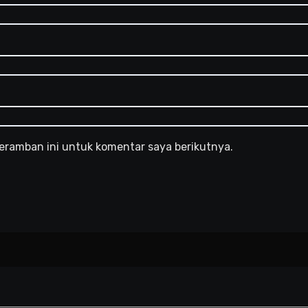
eramban ini untuk komentar saya berikutnya.