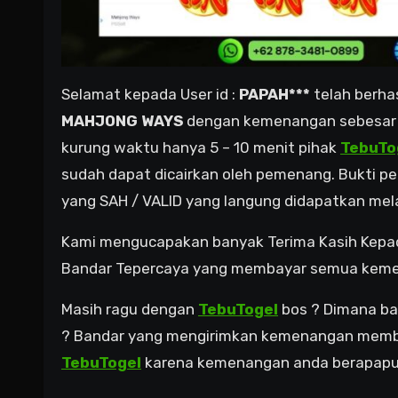
Selamat kepada User id :
PAPAH***
telah berha
MAHJONG WAYS
dengan kemenangan sebesa
kurung waktu hanya 5 – 10 menit pihak
TebuTo
sudah dapat dicairkan oleh pemenang. Bukti 
yang SAH / VALID yang langung didapatkan melal
Kami mengucapakan banyak Terima Kasih Kep
Bandar Tepercaya yang membayar semua keme
Masih ragu dengan
TebuTogel
bos ? Dimana ban
? Bandar yang mengirimkan kemenangan member t
TebuTogel
karena kemenangan anda berapapun