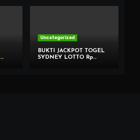
Uncategorized
BUKTI JACKPOT TOGEL
G
SYDNEY LOTTO Rp
12.300.000- LUNAS