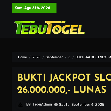
Skip
Kam. Agu 6th, 2026
to
content
Home
2025
September
6
BUKTI JACKPOT SLOT 
BUKTI JACKPOT SL
26.000.000,- LUNAS
By
TebuAdmin
Sabtu, September 6, 2025