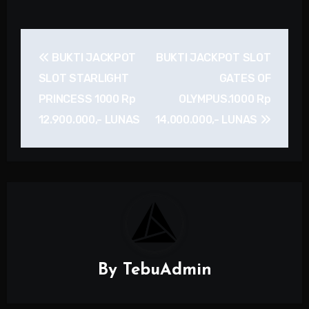
Navigasi
BUKTI JACKPOT
BUKTI JACKPOT SLOT
pos
SLOT STARLIGHT
GATES OF
PRINCESS 1000 Rp
OLYMPUS.1000 Rp
12.900.000,- LUNAS
14.000.000,- LUNAS
By
TebuAdmin