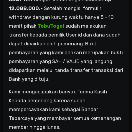
12.088.000,-
Setelah mengisi formulir
withdraw dengan kurung waktu hanya 5 – 10
menit pihak
TebuTogel
sudah melakukan
transfer kepada pemilik User id dan dana sudah
dapat dicairkan oleh pemenang. Bukti
pembayaran yang kami berikan merupakan bukti
pembayaran yang SAH / VALID yang langung
didapatkan melalui tanda transfer transaksi dari
Bank yang dituju.
Kami mengucapakan banyak Terima Kasih
Kepada pemenang karena sudah
mempercayakan kami sebagai Bandar
Tepercaya yang membayar semua kemenangan
member hingga lunas.