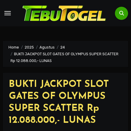
Skip
to
content
Home
2025
Agustus
24
BUKTI JACKPOT SLOT GATES OF OLYMPUS SUPER SCATTER
Rp 12.088.000,- LUNAS
BUKTI JACKPOT SLOT
GATES OF OLYMPUS
SUPER SCATTER Rp
12.088.000,- LUNAS