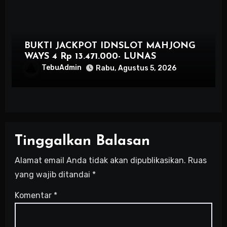
BUKTI JACKPOT IDNSLOT MAHJONG
WAYS 4 Rp 13.471.000- LUNAS
TebuAdmin
Rabu, Agustus 5, 2026
Tinggalkan Balasan
Alamat email Anda tidak akan dipublikasikan.
Ruas
yang wajib ditandai
*
Komentar
*