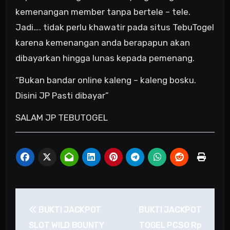
kemenangan member tanpa bertele – tele.
Jadi…. tidak perlu khawatir pada situs TebuTogel
karena kemenangan anda berapapun akan
dibayarkan hingga lunas kepada pemenang.
“Bukan bandar online kaleng – kaleng bosku.
Disini JP Pasti dibayar”
SALAM JP TEBUTOGEL
Navigasi
BUKTI JACKPOT
BUKTI JACKPOT
pos
SLOT WILD BOUNTY
TOGEL PCSO Rp