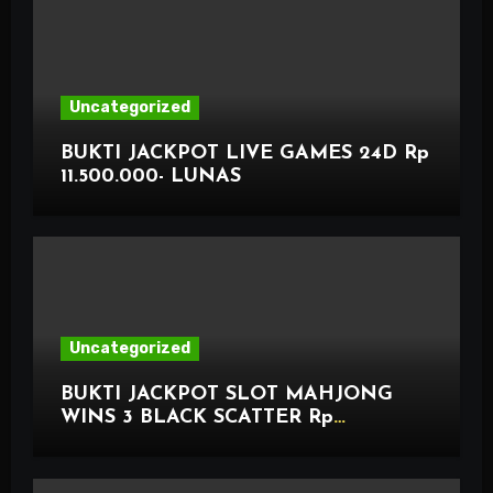
Uncategorized
BUKTI JACKPOT LIVE GAMES 24D Rp
11.500.000- LUNAS
Uncategorized
BUKTI JACKPOT SLOT MAHJONG
WINS 3 BLACK SCATTER Rp
10.000.000- LUNAS