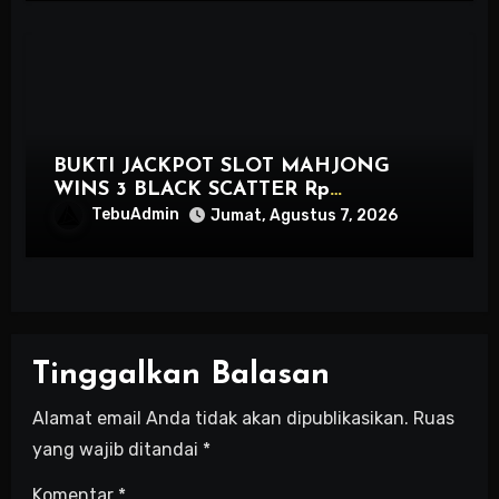
BUKTI JACKPOT SLOT MAHJONG
WINS 3 BLACK SCATTER Rp
10.000.000- LUNAS
TebuAdmin
Jumat, Agustus 7, 2026
Tinggalkan Balasan
Alamat email Anda tidak akan dipublikasikan.
Ruas
yang wajib ditandai
*
Komentar
*