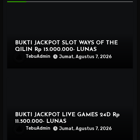
BUKTI JACKPOT SLOT WAYS OF THE
QILIN Rp 15.000.000- LUNAS
TebuAdmin
Jumat, Agustus 7, 2026
BUKTI JACKPOT LIVE GAMES 24D Rp
11.500.000- LUNAS
TebuAdmin
Jumat, Agustus 7, 2026