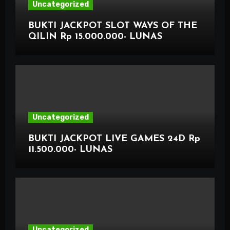
Uncategorized
BUKTI JACKPOT SLOT WAYS OF THE
QILIN Rp 15.000.000- LUNAS
Uncategorized
BUKTI JACKPOT LIVE GAMES 24D Rp
11.500.000- LUNAS
Uncategorized