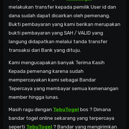
melakukan transfer kepada pemilik User id dan
dana sudah dapat dicairkan oleh pemenang.
Bukti pembayaran yang kami berikan merupakan
bukti pembayaran yang SAH / VALID yang
langung didapatkan melalui tanda transfer
transaksi dari Bank yang dituju.
Kami mengucapakan banyak Terima Kasih
Kepada pemenang karena sudah
mempercayakan kami sebagai Bandar
Tepercaya yang membayar semua kemenangan
member hingga lunas.
Masih ragu dengan
TebuTogel
bos ? Dimana
bandar togel online sekarang yang terpercaya
seperti
TebuTogel
? Bandar yang mengirimkan