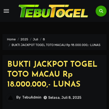
Skip
to
content
Home
2025
Juli
8
BUKTI JACKPOT TOGEL TOTO MACAU Rp 18.000.000,- LUNAS
BUKTI JACKPOT TOGEL
TOTO MACAU Rp
18.000.000,- LUNAS
By
TebuAdmin
Selasa, Juli 8, 2025