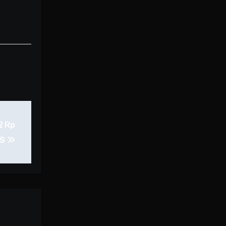
2 Rp
AS