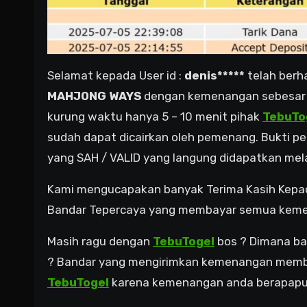
Selamat kepada User id :
denis
****
*
telah berh
MAHJONG WAYS
dengan kemenangan sebesa
kurung waktu hanya 5 – 10 menit pihak
TebuTo
sudah dapat dicairkan oleh pemenang. Bukti 
yang SAH / VALID yang langung didapatkan melal
Kami mengucapakan banyak Terima Kasih Kep
Bandar Tepercaya yang membayar semua keme
Masih ragu dengan
TebuTogel
bos ? Dimana ban
? Bandar yang mengirimkan kemenangan member t
TebuTogel
karena kemenangan anda berapapun