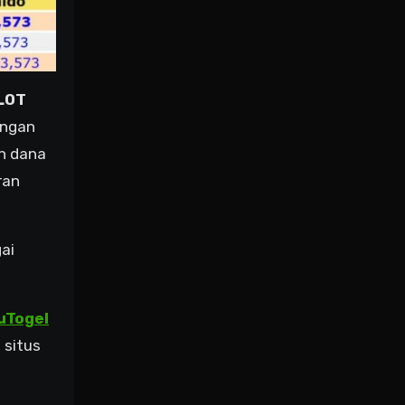
LOT
engan
an dana
ran
ai
uTogel
 situs