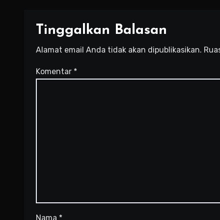
Tinggalkan Balasan
Alamat email Anda tidak akan dipublikasikan.
Ruas
Komentar
*
Nama
*