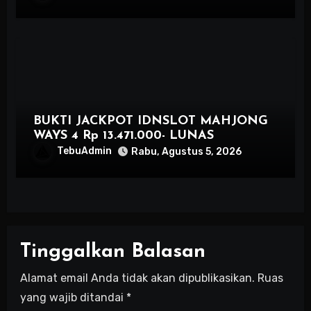
BUKTI JACKPOT IDNSLOT MAHJONG
WAYS 4 Rp 13.471.000- LUNAS
TebuAdmin
Rabu, Agustus 5, 2026
Tinggalkan Balasan
Alamat email Anda tidak akan dipublikasikan.
Ruas
yang wajib ditandai
*