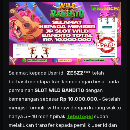
Selamat kepada User id :
ZESZZ
**
*
telah
berhasil mendapatkan kemenangan besar pada
permainan
SLOT
WILD BANDITO
dengan
kemenangan sebesar
Rp 10.000.000,-
Setelah
mengisi formulir withdraw dengan kurung waktu
hanya 5 – 10 menit pihak
TebuTogel
sudah
melakukan transfer kepada pemilik User id dan