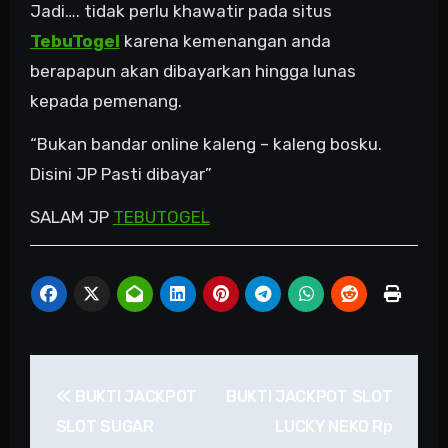
Jadi…. tidak perlu khawatir pada situs
TebuTogel
karena kemenangan anda
berapapun akan dibayarkan hingga lunas
kepada pemenang.
“Bukan bandar online kaleng – kaleng bosku.
Disini JP Pasti dibayar”
SALAM JP
TEBUTOGEL
Navigasi
BUKTI JACKPOT
BUKTI JACKPOT SLOT
pos
SLOT SUGAR
LUCKY NEKO Rp