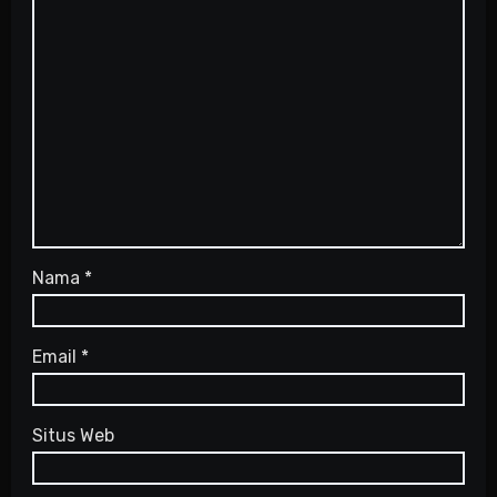
Nama
*
Email
*
Situs Web