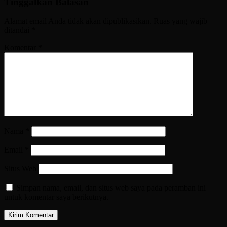
Tinggalkan Balasan
Alamat email Anda tidak akan dipublikasikan.
Ruas yang wajib
ditandai
*
Komentar
*
Nama
*
Email
*
Situs Web
Simpan nama, email, dan situs web saya pada peramban ini
untuk komentar saya berikutnya.