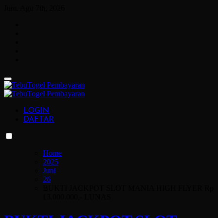
Skip
Jum. Agu 7th, 2026
to
content
TebuTogel Pembayaran
TebuTogel Bukti Pembayaran, Situs nomor 1 teraman dan terpercaya.
TebuTogel Pembayaran
TebuTogel Bukti Pembayaran, Situs nomor 1 teraman dan terpercaya.
LOGIN
DAFTAR
Home
2025
Juni
26
BUKTI JACKPOT SLOT MANIA HIGH FLYER Rp
13.000.000,- LUNAS