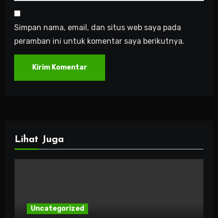
Simpan nama, email, dan situs web saya pada
peramban ini untuk komentar saya berikutnya.
Lihat Juga
Uncategorized