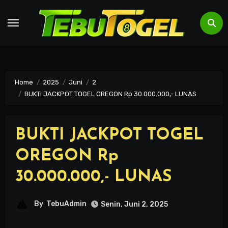
Skip
to
content
Home
2025
Juni
2
BUKTI JACKPOT TOGEL OREGON Rp 30.000.000,- LUNAS
BUKTI JACKPOT TOGEL
OREGON Rp
30.000.000,- LUNAS
By
TebuAdmin
Senin, Juni 2, 2025