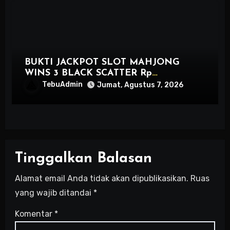
BUKTI JACKPOT SLOT MAHJONG
WINS 3 BLACK SCATTER Rp
10.000.000- LUNAS
TebuAdmin
Jumat, Agustus 7, 2026
Tinggalkan Balasan
Alamat email Anda tidak akan dipublikasikan.
Ruas
yang wajib ditandai
*
Komentar
*