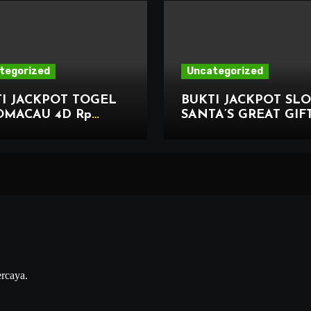
tegorized
Uncategorized
I JACKPOT TOGEL
BUKTI JACKPOT SLO
OMACAU 4D Rp
SANTA’S GREAT GIF
00.000- LUNAS
17.046.000- LUNAS
rcaya.