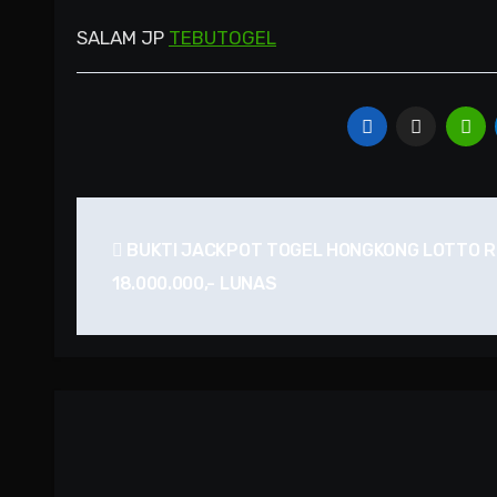
SALAM JP
TEBUTOGEL
Navigasi
BUKTI JACKPOT TOGEL HONGKONG LOTTO R
pos
18.000.000,- LUNAS