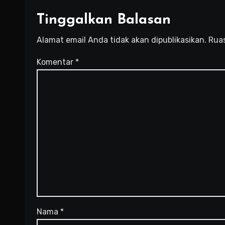
Tinggalkan Balasan
Alamat email Anda tidak akan dipublikasikan.
Ruas
Komentar
*
Nama
*