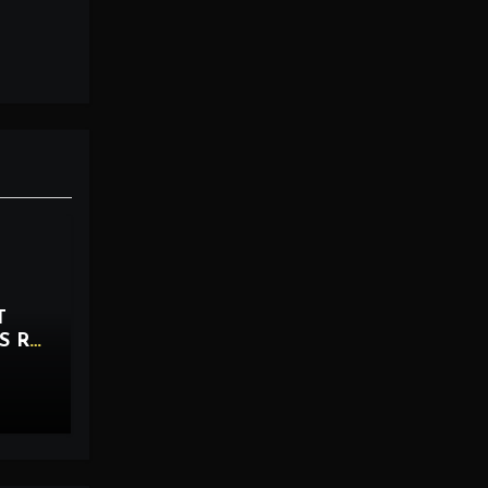
T
S Rp