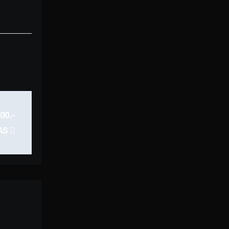
00,-
AS