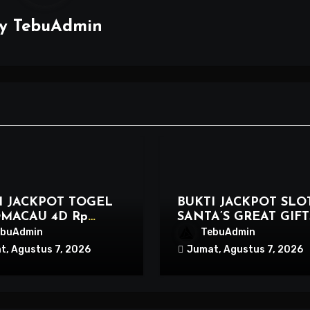
By
TebuAdmin
I JACKPOT TOGEL
BUKTI JACKPOT SLO
MACAU 4D Rp
SANTA’S GREAT GIFT
0.000- LUNAS
17.046.000- LUNAS
ebuAdmin
TebuAdmin
t, Agustus 7, 2026
Jumat, Agustus 7, 2026