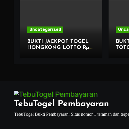
Uncategorized
Unca
BUKTI JACKPOT TOGEL
BUKT
HONGKONG LOTTO Rp
TOT
10.000.000- LUNAS
10.0
TebuTogel Pembayaran
TebuTogel Bukti Pembayaran, Situs nomor 1 teraman dan terpe