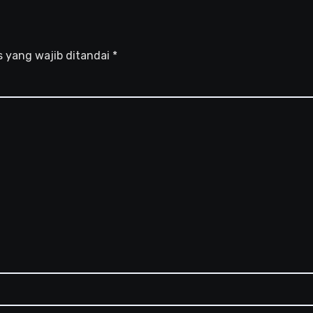
 yang wajib ditandai
*