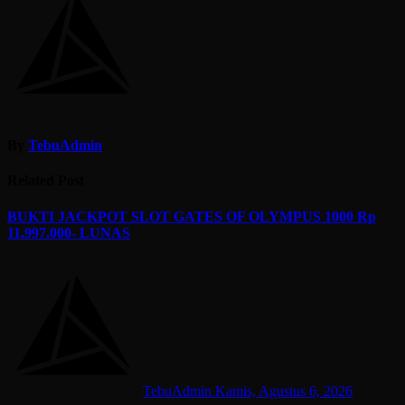
By
TebuAdmin
Related Post
BUKTI JACKPOT SLOT GATES OF OLYMPUS 1000 Rp
11.997.000- LUNAS
TebuAdmin
Kamis, Agustus 6, 2026