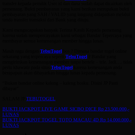
transfer kepada pemilik User id dan dana sudah dapat dicairkan oleh
pemenang. Bukti pembayaran yang kami berikan merupakan bukti
pembayaran yang SAH / VALID yang langung didapatkan melalui
tanda transfer transaksi dari Bank yang dituju.
Kami mengucapakan banyak Terima Kasih Kepada pemenang
karena sudah mempercayakan kami sebagai Bandar Tepercaya yang
membayar semua kemenangan member hingga lunas.
Masih ragu dengan
TebuTogel
bos ? Dimana bandar togel online
sekarang yang terpercaya seperti
TebuTogel
? Bandar yang
mengirimkan kemenangan member tanpa bertele – tele. Jadi…. tidak
perlu khawatir pada situs
TebuTogel
karena kemenangan anda
berapapun akan dibayarkan hingga lunas kepada pemenang.
“Bukan bandar online kaleng – kaleng bosku. Disini JP Pasti
dibayar”
SALAM JP
TEBUTOGEL
Navigasi
BUKTI JACKPOT LIVE GAME SICBO DICE Rp 23.500.000,-
LUNAS
pos
BUKTI JACKPOT TOGEL TOTO MACAU 4D Rp 14.000.000,-
LUNAS